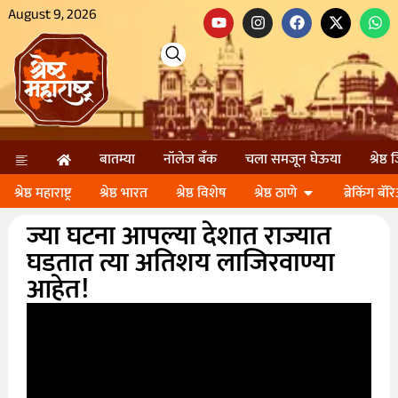
August 9, 2026
बातम्या
नॉलेज बॅंक
चला समजून घेऊया
श्रेष्ठ
श्रेष्ठ महाराष्ट्र
श्रेष्ठ भारत
श्रेष्ठ विशेष
श्रेष्ठ ठाणे
ब्रेकिंग बॅर
ज्या घटना आपल्या देशात राज्यात
घडतात त्या अतिशय लाजिरवाण्या
आहेत!