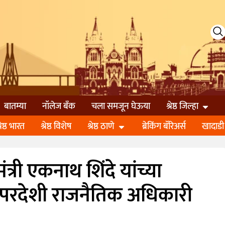
बातम्या
नॉलेज बॅंक
चला समजून घेऊया
श्रेष्ठ जिल्हा
्रेष्ठ भारत
श्रेष्ठ विशेष
श्रेष्ठ ठाणे
ब्रेकिंग बॅरिअर्स
खादाडी
्री एकनाथ शिंदे यांच्या
परदेशी राजनैतिक अधिकारी