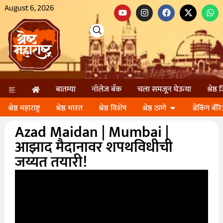
August 6, 2026
बातम्या
नॉलेज बॅंक
चला समजून घेऊया
श्रेष्ठ
श्रेष्ठ महाराष्ट्र
श्रेष्ठ भारत
श्रेष्ठ विशेष
श्रेष्ठ ठाणे
ब्रेकिंग बॅर
Azad Maidan | Mumbai |
आझाद मैदानावर शपथविधीची
जय्यत तयारी!