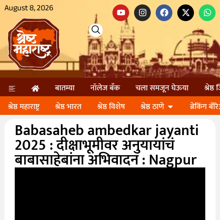
August 8, 2026
बातम्या
नॉलेज बॅंक
चला समजून घेऊया
श्रेष्ठ
श्रेष्ठ महाराष्ट्र
श्रेष्ठ भारत
श्रेष्ठ विशेष
श्रेष्ठ ठाणे
ब्रेकिंग बॅर
Babasaheb ambedkar jayanti
2025 : दीक्षाभूमीवर अनुयायांचं
बाबासाहेबांना अभिवादन : Nagpur