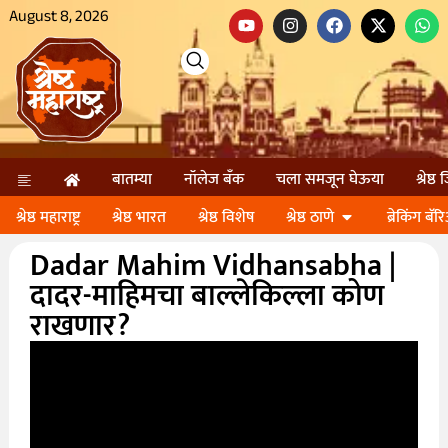
August 8, 2026
बातम्या
नॉलेज बॅंक
चला समजून घेऊया
श्रेष्ठ
श्रेष्ठ महाराष्ट्र
श्रेष्ठ भारत
श्रेष्ठ विशेष
श्रेष्ठ ठाणे
ब्रेकिंग बॅर
Dadar Mahim Vidhansabha |
दादर-माहिमचा बाल्लेकिल्ला कोण
राखणार?