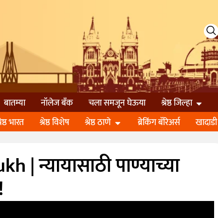
बातम्या
नॉलेज बॅंक
चला समजून घेऊया
श्रेष्ठ जिल्हा
्रेष्ठ भारत
श्रेष्ठ विशेष
श्रेष्ठ ठाणे
ब्रेकिंग बॅरिअर्स
खादाडी
| न्यायासाठी पाण्याच्या
!