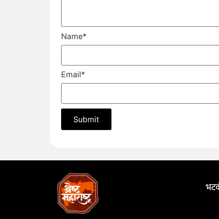
Name
*
Email
*
भटक