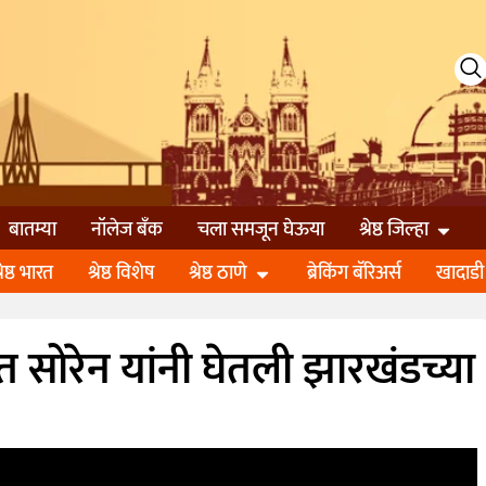
बातम्या
नॉलेज बॅंक
चला समजून घेऊया
श्रेष्ठ जिल्हा
्रेष्ठ भारत
श्रेष्ठ विशेष
श्रेष्ठ ठाणे
ब्रेकिंग बॅरिअर्स
खादाडी
 सोरेन यांनी घेतली झारखंडच्या