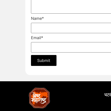
Name
*
Email
*
भटक