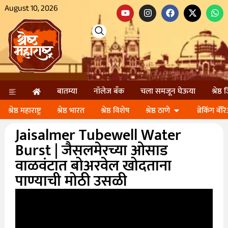
August 10, 2026
बातम्या
नॉलेज बॅंक
चला समजून घेऊया
श्रेष्ठ
श्रेष्ठ महाराष्ट्र
श्रेष्ठ भारत
श्रेष्ठ विशेष
श्रेष्ठ ठाणे
ब्रेकिंग बॅर
Jaisalmer Tubewell Water
Burst | जैसलमेरच्या ओसाड
वाळवंटात बोअरवेल खोदताना
पाण्याची मोठी उसळी