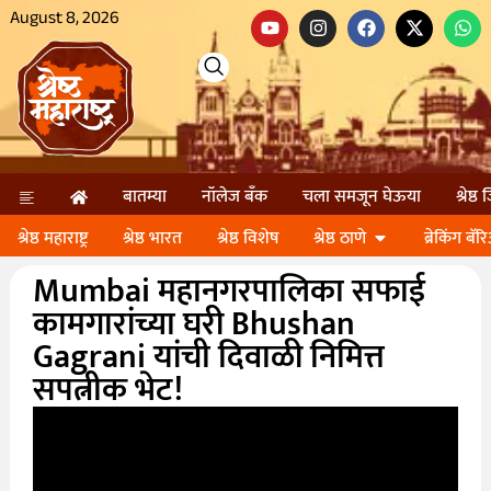
August 8, 2026
बातम्या
नॉलेज बॅंक
चला समजून घेऊया
श्रेष्ठ
श्रेष्ठ महाराष्ट्र
श्रेष्ठ भारत
श्रेष्ठ विशेष
श्रेष्ठ ठाणे
ब्रेकिंग बॅर
Mumbai महानगरपालिका सफाई
कामगारांच्या घरी Bhushan
Gagrani यांची दिवाळी निमित्त
सपत्नीक भेट!