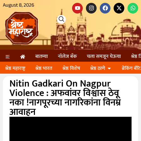
August 8, 2026
बातम्या
नॉलेज बॅंक
चला समजून घेऊया
श्रेष्ठ
श्रेष्ठ महाराष्ट्र
श्रेष्ठ भारत
श्रेष्ठ विशेष
श्रेष्ठ ठाणे
ब्रेकिंग बॅर
Nitin Gadkari On Nagpur
Violence : अफवांवर विश्वास ठेवू
नका !नागपूरच्या नागरिकांना विनम्र
आवाहन