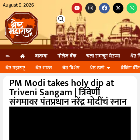
August 9, 2026
बातम्या
नॉलेज बॅंक
चला समजून घेऊया
श्रेष्ठ
श्रेष्ठ महाराष्ट्र
श्रेष्ठ भारत
श्रेष्ठ विशेष
श्रेष्ठ ठाणे
ब्रेकिंग बॅर
PM Modi takes holy dip at
Triveni Sangam | त्रिवेणी
संगमावर पंतप्रधान नरेंद्र मोदींचं स्नान