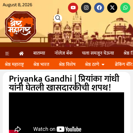
August 8, 2026
बातम्या
नॉलेज बॅंक
चला समजून घेऊया
श्रेष्ठ
श्रेष्ठ महाराष्ट्र
श्रेष्ठ भारत
श्रेष्ठ विशेष
श्रेष्ठ ठाणे
ब्रेकिंग बॅर
Priyanka Gandhi | प्रियांका गांधी
यांनी घेतली खासदारकीची शपथ!