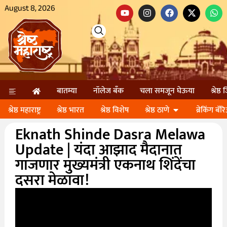
August 8, 2026
बातम्या
नॉलेज बॅंक
चला समजून घेऊया
श्रेष्ठ
श्रेष्ठ महाराष्ट्र
श्रेष्ठ भारत
श्रेष्ठ विशेष
श्रेष्ठ ठाणे
ब्रेकिंग बॅर
Eknath Shinde Dasra Melawa
Update | यंदा आझाद मैदानात
गाजणार मुख्यमंत्री एकनाथ शिंदेंचा
दसरा मेळावा!