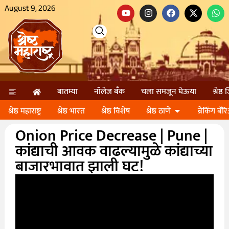
August 9, 2026
बातम्या
नॉलेज बॅंक
चला समजून घेऊया
श्रेष्ठ
श्रेष्ठ महाराष्ट्र
श्रेष्ठ भारत
श्रेष्ठ विशेष
श्रेष्ठ ठाणे
ब्रेकिंग बॅर
Onion Price Decrease | Pune |
कांद्याची आवक वाढल्यामुळे कांद्याच्या
बाजारभावात झाली घट!