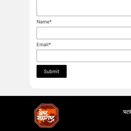
Name
*
Email
*
भटक