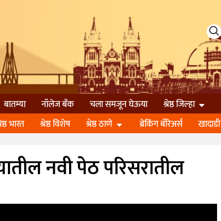
बातम्या
नॉलेज बॅंक
चला समजून घेऊया
श्रेष्ठ जिल्हा
्रेष्ठ भारत
श्रेष्ठ विशेष
श्रेष्ठ ठाणे
ब्रेकिंग बॅरिअर्स
खादाडी
यातील नवी पेठ परिसरातील