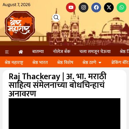
August 7, 2026
बातम्या
नॉलेज बॅंक
चला समजून घेऊया
श्रेष्ठ
श्रेष्ठ महाराष्ट्र
श्रेष्ठ भारत
श्रेष्ठ विशेष
श्रेष्ठ ठाणे
ब्रेकिंग बॅर
Raj Thackeray | अ. भा. मराठी
साहित्य संमेलनाच्या बोधचिन्हाचं
अनावरण