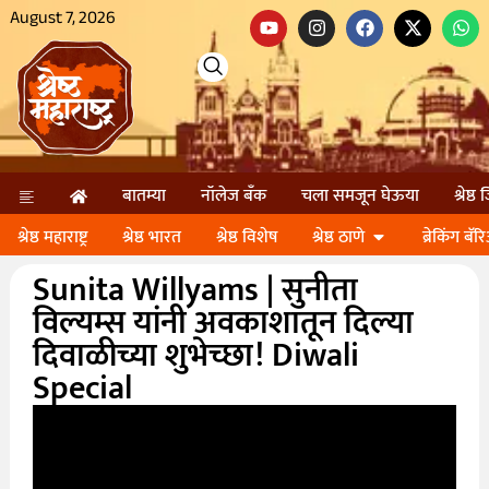
August 7, 2026
बातम्या
नॉलेज बॅंक
चला समजून घेऊया
श्रेष्ठ
श्रेष्ठ महाराष्ट्र
श्रेष्ठ भारत
श्रेष्ठ विशेष
श्रेष्ठ ठाणे
ब्रेकिंग बॅर
Sunita Willyams | सुनीता
विल्यम्स यांनी अवकाशातून दिल्या
दिवाळीच्या शुभेच्छा! Diwali
Special