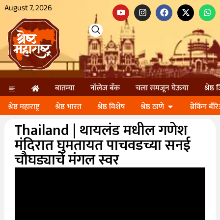
August 7, 2026
बातम्या
नॉलेज बॅंक
चला समजून घेऊया
श्रेष्ठ
श्रेष्ठ महाराष्ट्र
श्रेष्ठ भारत
श्रेष्ठ विशेष
श्रेष्ठ ठाणे
ब्रेकिंग बॅर
Thailand | थायलंड मधील गणेश
मंदिरात घुमतायत पाचवडच्या सनई
चौघड्याचे मंगल स्वर