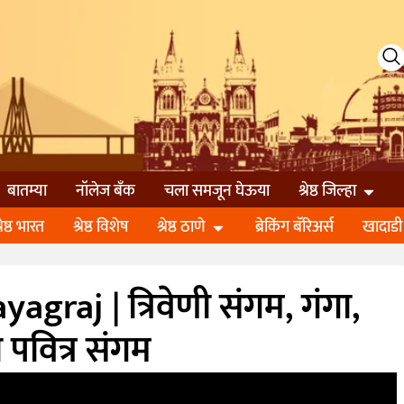
बातम्या
नॉलेज बॅंक
चला समजून घेऊया
श्रेष्ठ जिल्हा
्रेष्ठ भारत
श्रेष्ठ विशेष
श्रेष्ठ ठाणे
ब्रेकिंग बॅरिअर्स
खादाडी
raj | त्रिवेणी संगम, गंगा,
पवित्र संगम