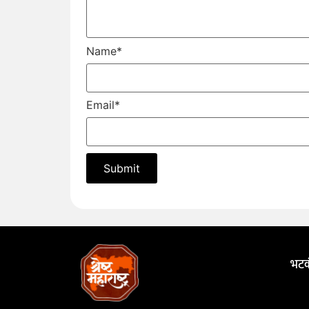
Name
*
Email
*
भटक