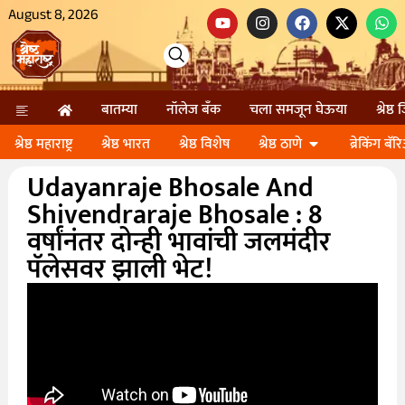
August 8, 2026
बातम्या
नॉलेज बॅंक
चला समजून घेऊया
श्रेष्ठ
श्रेष्ठ महाराष्ट्र
श्रेष्ठ भारत
श्रेष्ठ विशेष
श्रेष्ठ ठाणे
ब्रेकिंग बॅर
Udayanraje Bhosale And
Shivendraraje Bhosale : 8
वर्षांनंतर दोन्ही भावांची जलमंदीर
पॅलेसवर झाली भेट!