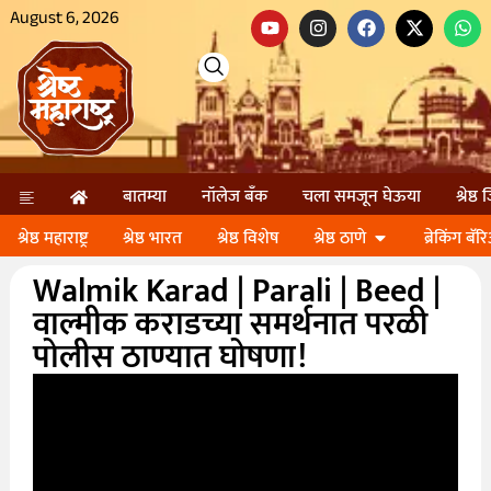
August 6, 2026
बातम्या
नॉलेज बॅंक
चला समजून घेऊया
श्रेष्ठ
श्रेष्ठ महाराष्ट्र
श्रेष्ठ भारत
श्रेष्ठ विशेष
श्रेष्ठ ठाणे
ब्रेकिंग बॅर
Walmik Karad | Parali | Beed |
वाल्मीक कराडच्या समर्थनात परळी
पोलीस ठाण्यात घोषणा!