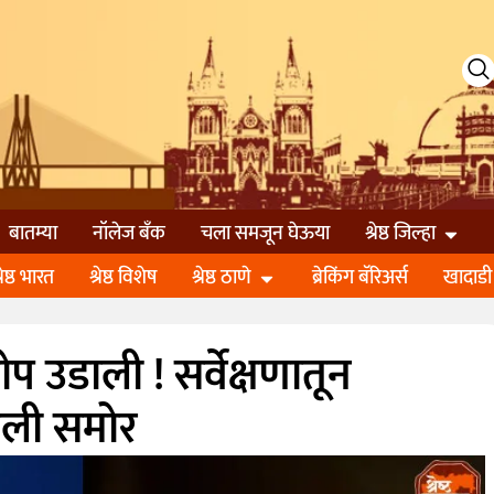
बातम्या
नॉलेज बॅंक
चला समजून घेऊया
श्रेष्ठ जिल्हा
्रेष्ठ भारत
श्रेष्ठ विशेष
श्रेष्ठ ठाणे
ब्रेकिंग बॅरिअर्स
खादाडी
प उडाली ! सर्वेक्षणातून
आली समोर