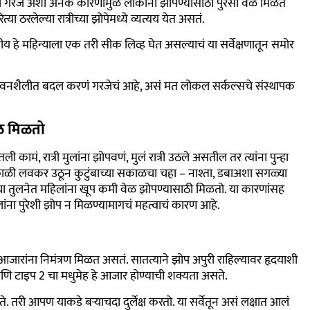
 गरज अशा अनेक कारणांमुळे लोकांना झोपेण्यासाठी पुरेसा वेळ मिळत
त्या ठरलेल्या रात्रीच्या झोपेमध्ये व्यत्यय येत असतं.
य हे महिन्याला एक तरी सीक लिव्ह घेत असल्याचं या सर्वेक्षणातून समोर
ीवनशैलीत बदल करणं गरजेचं आहे, असं मत लोकल सर्कल्सचे संस्थापक
वेळ मिळतो
 कामं, रात्री मुलांना झोपवणं, मुलं रात्री उठले असतील तर त्यांना पुन्हा
ाळी लवकर उठून कुटुंबाच्या सकाळचा चहा – नाश्ता, डबाअशा सगळ्या
ांच्या तुलनेत महिलांना खूप कमी वेळ झोपण्यासाठी मिळतो. या कारणांसह
िलांना पुरेशी झोप न मिळण्यामागचं महत्वाचं कारण आहे.
जारांना निमंत्रण मिळत असतं. सातत्याने झोप अपुरी राहिल्यावर हृदयाशी
आणि टाइप 2 चा मधुमेह हे आजार होण्याची शक्यता असते.
तरी आपण याकडे बऱ्याचदा दुर्लेक्ष करतो. या सर्वेतून असं लक्षात आलं