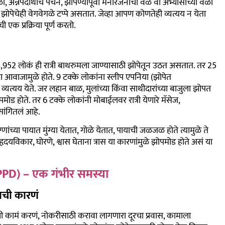
, अन्नपदार्थांचं पचन, झोपण्यापूर्वी मनोरंजनाचा वेळ वा अभ्यासाच्या वेळा
. झोपेचेही वेगवेगळे टप्पे असतात. जेव्हा आपण कोणतेही व्यत्यय न येता
क प्रक्रिया पूर्ण करतो.
4,952 लोकं ही रात्री बाथरुमला जाण्यासाठी झोपेतून उठत असतात. तर 25
ा आवाजामुळे होते. 9 टक्के लोकांना स्लीप एपनिया (झोपेत
्यत्यय येते. जर लहान बाळ, मुलांच्या किंवा साथीदारांच्या बाजुला झोपत
ोड होते. तर 6 टक्के लोकांनी मोबाईलवर रात्री येणारे मॅसेज,
ांगितलं आहे.
ग्णांच्या पायात मुंग्या येतात, गोळे येतात, पायाची जळजळ होते त्यामुळे ते
दयविकार, घोरणे, श्वास घेताना त्रास या कारणांमुळे झोपमोड होते असं या
्य (PPD) – एक गंभीर समस्या
ाची कारणं
फिसची कामं करणं, नोकरीसाठी करावा लागणारा दूरचा प्रवास, कामाला