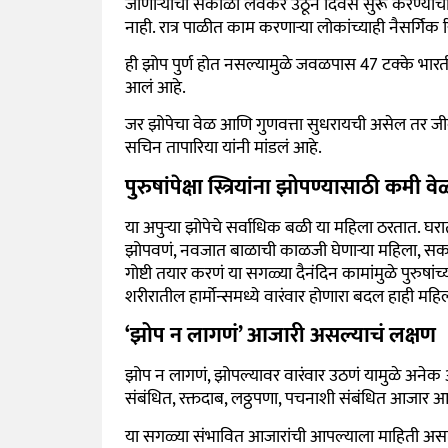
जाणाऱ्यांची सकाळी लवकर उठून दिवस सुरू करण्याची
नाही. रात्र पाळीत काम करणाऱ्या लोकांच्याही नैसर्गिक रि
ही झोप पुर्ण होत नसल्यामुळे जवळपास 47 टक्के भारती
आलं आहे.
जर झोपेचा वेळ आणि गुणवत्ता सुधरायची असेल तर ज
सचिन तापारिया यांनी मांडलं आहे.
पुरुषांपेक्षा स्त्रियांना झोपण्यासाठी कमी 
या अपुऱ्या झोपेचे सर्वाधिक बळी या महिला ठरतात. घरातली
झोपवणं, नवजात बाळाची काळजी घेणाऱ्या महिला, सक
गोष्टी तयार करणं या सगळ्या दैनंदिन कामांमुळे पुरुष
शरीरातील हार्मोन्समध्ये वारंवार होणारा बदल हाही मह
‘झोप न लागणं’ आजारी असल्याचं लक्षण
झोप न लागणं, झोपल्यावर वारंवार उठणं यामुळे अनेक आ
संबंधित, रक्तदाब, लठ्ठपणा, पचनाशी संबंधित आजार 
या सगळ्या संभावित आजारांची आपल्याला माहिती असते. 