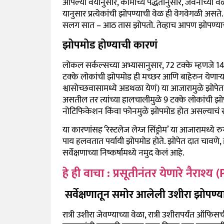
आपल्या वयानुसार, कामाच्य पद्धतीनुसार, जेवनाच्या वेळा
यानुसार प्रत्येकांची झोपण्याची वेळ ही वेगवेगळी असते
सलग सात – आठ तास झोपतो. तेव्हाच आपण झोपण्याची ए
झोपमोड होण्याची कारणं
लोकल सर्कल्सच्या अभ्यासानुसार, 72 टक्के म्हणजे 1
टक्के लोकांची झोपमोड ही मच्छर आणि बाहेरुन येणाऱ्य
श्वासोच्छवासामध्ये अडथळा येणं) या आजारामुळे झोपेत व
असतील तर त्यांच्या हालचालीमुळे 9 टक्के लोकांची झोपम
नोटिफिकेशन किंवा फोनमुळे झोपमोड होत असल्याचं स
या कारणांसह ‘रेस्टलेज लेग्ज सिंड्रोम’ या आजारामध्ये रु
पाय हलवतात पर्यायी झोपमोड होते. झोपेत दात चावणे, हृ
सर्वेक्षणाच्या निष्कर्षामध्ये नमुद केलं आहे.
हे ही वाचा : प्रसूतीनंतर येणारे नैराश
सर्वेक्षणातून समोर आलेली उशीरा झोपण्य
रात्री उशीरा जेवण्याच्या वेळा, रात्री उशीरापर्यंत ऑ