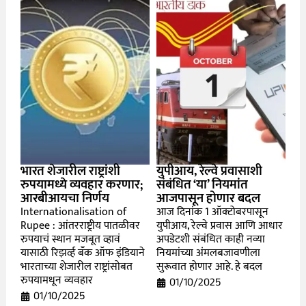
भारत शेजारील राष्ट्रांशी
युपीआय, रेल्वे प्रवासाशी
रुपयामध्ये व्यवहार करणार;
संबंधित ‘या’ नियमांत
आरबीआयचा निर्णय
आजपासून होणार बदल
Internationalisation of
आज दिनांक 1 ऑक्टोबरपासून
Rupee : आंतरराष्ट्रीय पातळीवर
युपीआय, रेल्वे प्रवास आणि आधार
रुपयाचं स्थान मजबूत व्हावं
अपडेटशी संबंधित काही नव्या
यासाठी रिझर्व्ह बँक ऑफ इंडियाने
नियमांच्या अंमलबजावणीला
भारताच्या शेजारील राष्ट्रांसोबत
सुरूवात होणार आहे. हे बदल
रुपयामधून व्यवहार
01/10/2025
01/10/2025