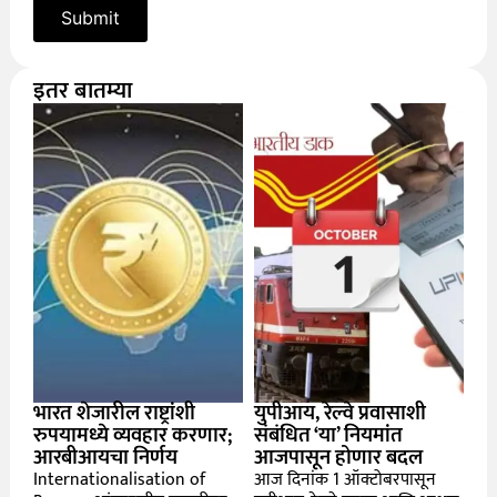
इतर बातम्या
भारत शेजारील राष्ट्रांशी
युपीआय, रेल्वे प्रवासाशी
रुपयामध्ये व्यवहार करणार;
संबंधित ‘या’ नियमांत
आरबीआयचा निर्णय
आजपासून होणार बदल
Internationalisation of
आज दिनांक 1 ऑक्टोबरपासून