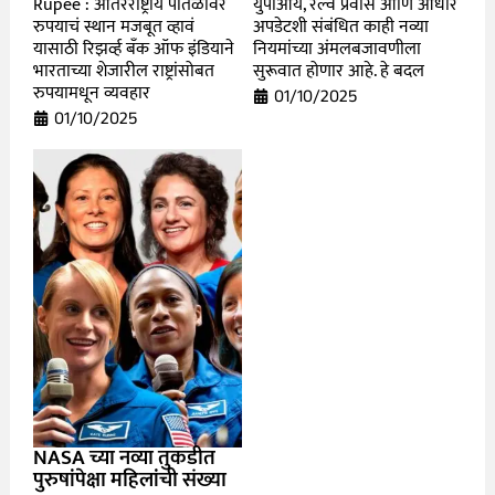
Rupee : आंतरराष्ट्रीय पातळीवर
युपीआय, रेल्वे प्रवास आणि आधार
रुपयाचं स्थान मजबूत व्हावं
अपडेटशी संबंधित काही नव्या
यासाठी रिझर्व्ह बँक ऑफ इंडियाने
नियमांच्या अंमलबजावणीला
भारताच्या शेजारील राष्ट्रांसोबत
सुरूवात होणार आहे. हे बदल
रुपयामधून व्यवहार
01/10/2025
01/10/2025
NASA च्या नव्या तुकडीत
पुरुषांपेक्षा महिलांची संख्या