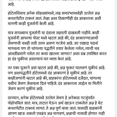
आहे.
हॉटेलशिवाय अनेक सोहळ्यांमध्ये, लग्न समारंभामध्येही उरलेलं अन्न
कचरापेटीत टाकलं जातं. तेव्हा अशा ठिकाणीही दंड आकारावा अशी
मागणी काही युजर्सनी केली आहे.
मात्र सगळ्याच युजर्सनी या दंडाला सहमती दाखवली नाहीये. काही
युजर्सनी आपल्या पोस्ट मध्ये म्हटलं आहे की, दंड आकारण्याआधी
जेवणाची चवही तशी उत्तम असणं गरजेचं आहे. जर एखादा पदार्थ
मागवला पण तो चांगल्या पद्धतीने तयार केलेला नसेल, त्याची चव
आवडीप्रमाणे नसेल तर कसा खाल्ला जाणार? असा प्रश्न उपस्थित करत
हा दंड चुकीचा असल्याचं मत व्यक्त केलं आहे.
तर एका युजरने असं म्हटलं आहे की, अन्न फुकट घालवणं चुकीचं आहे.
पण अशापद्धतीने हॉटेलमध्ये दंड आकारणं हे चुकीचं आहे. तर
काहीजणांनी म्हटलं आहे की, ग्राहकांना हॉटेलमध्ये दर्जेदार, चांगल्या
चवीचं जेवण जेवायला दिलं पाहिजे. दंड आकारला जाईल या भितीने
जेवण करणं चुकीचं आहे.
दरम्यान, अनेक हॉटेलमध्ये उरलेलं जेवण हे अनेकदा गरजुंपर्यंत
पोहोचविलं जातं. मात्र, ताटात घेऊन अर्ध खाऊन टाकलेलं अन्न हे थेट
कचरापेटीत टाकावं लागतं. ते अन्न पूर्ण वाया जातं. यासाठी ग्राहकांनी
आपण खाऊ शकतो एवढंच अन्न मागवणं, अन्नाची नासाडी होणार नाही