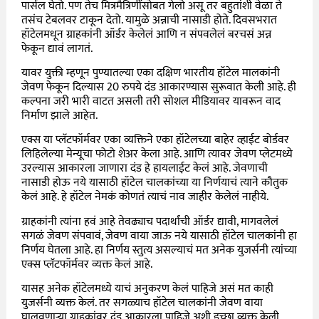
पार्सल घेतो. पण तेच मित्रमैत्रिणींसोबत गेलो असू तर बहुतांशी वेळा ते
तसंच टेबलवर टाकून देतो. यामुळे अन्नाची नासाडी होते. दिवसभरात
हॉटेलमधून ग्राहकांनी ऑर्डर केलेलं आणि न संपवलेलं बरचसं अन्न
फेकून द्यावं लागतं.
यावर युक्ती म्हणून पुण्यातल्या एका दक्षिण भारतीय हॉटेल मालकांनी
जेवण फेकून दिल्यास 20 रुपये दंड आकारण्यास सुरूवात केली आहे. ही
कल्पना जरी भारी वाटत असली तरी सोशल मीडियावर यावरून वाद
निर्माण झाले आहेत.
एक्स या प्लॅटफॉर्मवर एका व्यक्तिने एका हॉटेलच्या बाहेर व्हाईट बोर्डवर
लिहिलेल्या मेन्यूचा फोटो शेअर केला आहे. आणि त्यावर जेवण प्लेटमध्ये
उरल्यास आकारला जाणारा दंड हे हायलाईट केलं आहे. जेवणाची
नासाडी होऊ नये यासाठी हॉटेल चालकांच्या या निर्णयाचं त्याने कौतुक
केलं आहे. हे हॉटेल नेमकं कोणतं त्याचं नाव जाहीर केलेलं नाहीये.
ग्राहकांनी त्यांना हवं आहे तेवढ्याच पदार्थांची ऑर्डर द्यावी, मागवलेलं
सगळं जेवण संपवावं, जेवण वाया जाऊ नये यासाठी हॉटेल चालकांनी हा
निर्णय घेतला आहे. हा निर्णय स्तुत्य असल्याचं मत अनेक युजर्सनी त्यांच्या
एक्स प्लॅटफॉर्मवर व्यक्त केलं आहे.
यासह अनेक हॉटेलमध्ये याचं अनुकरण केलं पाहिजे असं मत काही
युजर्सनी व्यक्त केलं. तर सगळ्याच हॉटेल चालकांनी जेवण वाया
घालवणाऱ्या ग्राहकांवर दंड आकारला पाहिजे अशी इच्छा व्यक्त केली