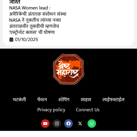
जास्त
NASA Women lead :
अमेरिकेची अंतराळ संशोधन संस्था
NASA ने नुकतीच त्यांच्या नव्या
अंतराळवीर तुकडीची म्हणजेच
'एस्ट्रोनॉट क्लास' ची घोषणा
01/10/2025
भटकंती
फॅशन
शॉपिंग
साहस
लाईफस्टाईल
Privacy policy
Connect Us