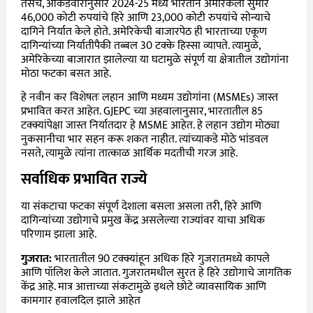
तसंच, आकडेवारीनुसार 2024-25 मध्ये भारताने अमेरिकेला सुमारे
46,000 कोटी रुपयांचे हिरे आणि 23,000 कोटी रुपयांचे सोन्याचे
दागिने निर्यात केले होते. अमेरिकेची बाजारपेठ ही भारताच्या एकूण
दागिन्यांच्या निर्यातीपैकी तब्बल 30 टक्के हिस्सा व्यापते. त्यामुळे,
अमेरिकेच्या बाजारात झालेल्या या घटामुळे संपूर्ण या क्षेत्रातील उद्योगांना
मोठा फटका बसत आहे.
हे नवीन कर विशेषतः लहान आणि मध्यम उद्योगांना (MSMEs) जास्त
प्रभावित करत आहेत. GJEPC च्या अहवालानुसार, भारतातील 85
टक्क्यांपेक्षा जास्त निर्यातदार हे MSME आहेत. हे लहान उद्योग मोठ्या
नुकसानीचा भार सहन करू शकत नाहीत. त्यांच्याकडे मोठे भांडवल
नसते, त्यामुळे त्यांना तात्काळ आर्थिक मदतीची गरज आहे.
सर्वाधिक प्रभावित राज्ये
या संकटाचा फटका संपूर्ण देशाला बसला असला तरी, हिरे आणि
दागिन्यांच्या उद्योगाचे प्रमुख केंद्र असलेल्या राज्यांवर याचा अधिक
परिणाम झाला आहे.
गुजरात:
भारतातील 90 टक्क्यांहून अधिक हिरे गुजरातमध्ये कापले
आणि पॉलिश केले जातात. गुजरातमधील सुरत हे हिरे उद्योगाचे जागतिक
केंद्र आहे. मात्र आत्ताच्या संकटामुळे इथले छोटे व्यावसायिक आणि
कामगार हवालदिल झाले आहेत