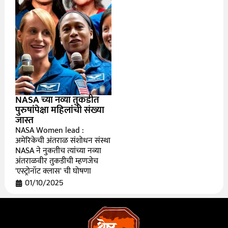
NASA च्या नव्या तुकडीत
पुरुषांपेक्षा महिलांची संख्या
जास्त
NASA Women lead :
अमेरिकेची अंतराळ संशोधन संस्था
NASA ने नुकतीच त्यांच्या नव्या
अंतराळवीर तुकडीची म्हणजेच
'एस्ट्रोनॉट क्लास' ची घोषणा
01/10/2025