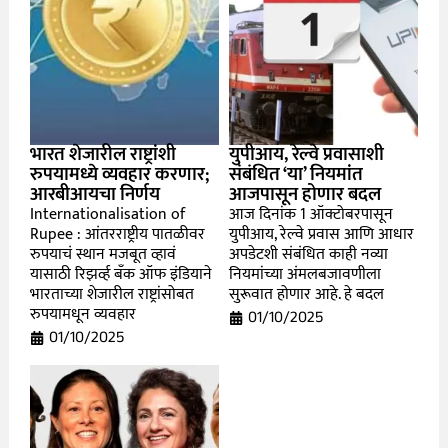
भारत शेजारील राष्ट्रांशी
युपीआय, रेल्वे प्रवासाशी
रुपयामध्ये व्यवहार करणार;
संबंधित ‘या’ नियमांत
आरबीआयचा निर्णय
आजपासून होणार बदल
Internationalisation of
आज दिनांक 1 ऑक्टोबरपासून
Rupee : आंतरराष्ट्रीय पातळीवर
युपीआय, रेल्वे प्रवास आणि आधार
रुपयाचं स्थान मजबूत व्हावं
अपडेटशी संबंधित काही नव्या
यासाठी रिझर्व्ह बँक ऑफ इंडियाने
नियमांच्या अंमलबजावणीला
भारताच्या शेजारील राष्ट्रांसोबत
सुरूवात होणार आहे. हे बदल
रुपयामधून व्यवहार
01/10/2025
01/10/2025