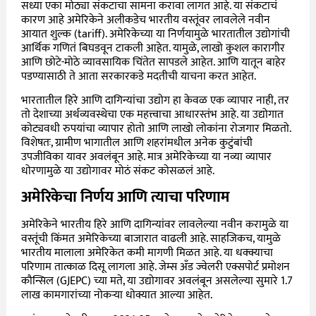
सध्या एका मोठ्या संकटाचा सामना करावा लागत आहे. या संकटाचं
कारण आहे अमेरिकेने अलीकडेच भारतीय वस्तूंवर लावलेले नवीन
आयात शुल्क (tariff). अमेरिकेच्या या निर्णयामुळे भारतातील उद्योगांची
आर्थिक गणितं बिघडवून टाकली आहेत. यामुळे, लाखो कुशल कारागीर
आणि छोटे-मोठे व्यावसायिक चिंतेत सापडले आहेत. आणि यातून बाहेर
पडण्यासाठी ते आता सरकारकडे मदतीची याचना करत आहेत.
भारतातील हिरे आणि दागिन्यांचा उद्योग हा केवळ एक व्यापार नाही, तर
तो देशाच्या अर्थव्यवस्थेचा एक महत्त्वाचा आधारस्तंभ आहे. या उद्योगात
कोट्यवधी रुपयांचा व्यापार होतो आणि लाखो लोकांना रोजगार मिळतो.
विशेषतः, ग्रामीण भागातील आणि शहरांमधील अनेक कुटुंबांची
उपजीविका यावर अवलंबून आहे. मात्र अमेरिकेच्या या नव्या व्यापार
धोरणामुळे या उद्योगावर मोठं संकट कोसळलं आहे.
अमेरिकेचा निर्णय आणि त्याचा परिणाम
अमेरिकेने भारतीय हिरे आणि दागिन्यांवर लावलेल्या नवीन करामुळे या
वस्तूंची किंमत अमेरिकेच्या बाजारात वाढली आहे. साहजिकच, यामुळे
भारतीय मालाला अमेरिकेत कमी मागणी मिळत आहे. या धक्क्याचा
परिणाम तात्काळ दिसू लागला आहे. जेम्स अँड ज्वेलरी एक्सपोर्ट प्रमोशन
कौन्सिल (GJEPC) च्या मते, या उद्योगावर अवलंबून असलेल्या सुमारे 1.7
लाख कामगारांच्या नोकऱ्या धोक्यात आल्या आहेत.