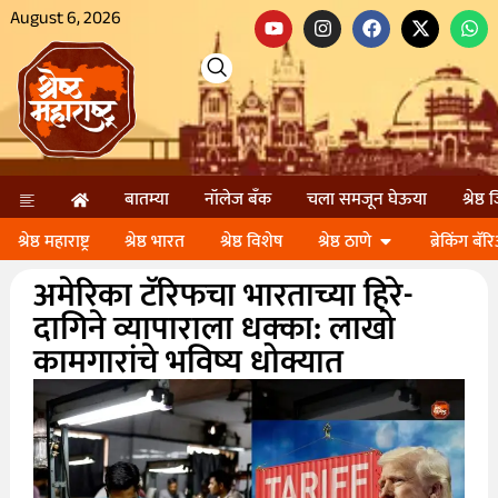
August 6, 2026
बातम्या
नॉलेज बॅंक
चला समजून घेऊया
श्रेष्ठ
श्रेष्ठ महाराष्ट्र
श्रेष्ठ भारत
श्रेष्ठ विशेष
श्रेष्ठ ठाणे
ब्रेकिंग बॅर
अमेरिका टॅरिफचा भारताच्या हिरे-
दागिने व्यापाराला धक्का: लाखो
कामगारांचे भविष्य धोक्यात