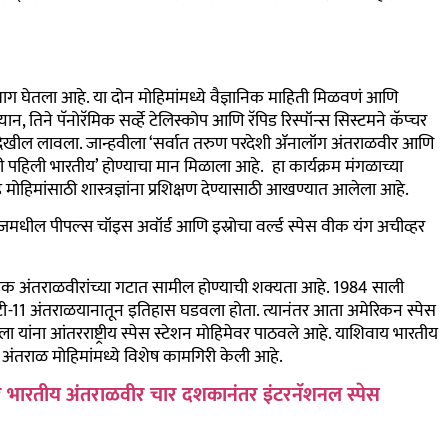
्ये भाग घेतला आहे. या दोन मोहिमांमध्ये वैज्ञानिक माहिती मिळवणं आणि
 तिने पॅनोरॅमिक सर्व्हे टेलिस्कोप आणि रॅपिड रिस्पॉन्स सिस्टमने कॅप्चर
ध देखील लावला. जान्हवीला ‘सर्वात तरुण परदेशी ॲनालॉग अंतराळवीर आणि
ली पहिली भारतीय’ होण्याचा मान मिळाला आहे. हा कार्यक्रम मंगळाच्या
मोहिमांसाठी शास्त्रज्ञांना प्रशिक्षण देण्यासाठी आखण्यात आलेला आहे.
ॅलेंजमधील पीपल्स चॉइस अवॉर्ड आणि इस्रोचा वर्ल्ड स्पेस वीक यंग अचीव्हर
िवडक अंतराळवीरांच्या गटात सामील होण्याची शक्यता आहे. 1984 साली
झ टी-11 अंतराळयानातून इतिहास घडवला होता. त्यानंतर आता अ
मेरिकन स्पेस
्ला यांना आंतरराष्ट्रीय स्पेस स्टेशन मोहिमेवर पाठवले आहे. याशिवाय भारतीय
 अंतराळ मोहिमांमध्ये विशेष कामगिरी केली आहे.
ारे भारतीय अंतराळवीर चार दशकानंतर इंटरनॅशनल स्पेस