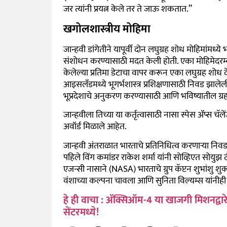
जर त्यांनी प्रयत्न केले तर ते जाऊ शकतात.”
खगोलशास्त्रीय मोहिमा
जान्हवी डांगेतीने यापूर्वी दोन लघुग्रह शोध मोहिमांमध
संशोधन करण्यासाठी मदत केली होती. एका मोहिमेदरम्यान,
केलेल्या प्रतिमा डेटाचा वापर करून एका लघुग्रह शो
आइसलँडमध्ये भूगर्भशास्त्र प्रशिक्षणासाठी निवड झाले
भूप्रदेशाचे अनुकरण करण्यासाठी आणि भविष्यातील ग्रह 
जान्हवीला तिच्या या कर्तृत्वासाठी नासा स्पेस ॲप्स च
अवॉर्ड मिळाले आहेत.
जान्हवी अंतराळात भारताचे प्रतिनिधित्व करणाऱ्या न
पहिले विंग कमांडर राकेश शर्मा यांनी सोव्हिएत सोयु
एजन्सी नासाने (NASA) भारताचे ग्रुप कॅप्टन शुभांशु शुक
वंशाच्या कल्पना चावला आणि सुनिता विल्यम्स यांनीही
हे ही वाचा : अ‍ॅक्सिऑम-4 या खाजगी मिशनद्व
सेंटरमध्ये!