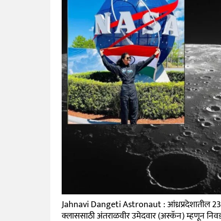
Jahnavi Dangeti Astronaut : आंध्रप्रदेशातील 23 वर्ष
क्लाससाठी अंतराळवीर उमेदवार (अस्कॅन) म्हणून नि