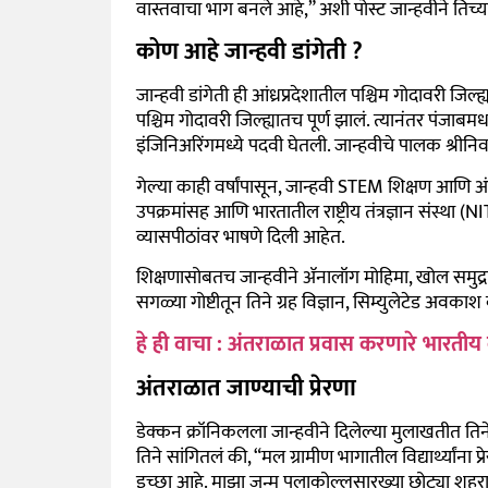
वास्तवाचा भाग बनले आहे,” अशी पोस्ट जान्हवीने ति
कोण आहे जान्हवी डांगेती ?
जान्हवी डांगेती ही आंध्रप्रदेशातील पश्चिम गोदावरी जि
पश्चिम गोदावरी जिल्ह्यातच पूर्ण झालं. त्यानंतर पंजा
इंजिनिअरिंगमध्ये पदवी घेतली. जान्हवीचे पालक श्रीनिवा
गेल्या काही वर्षांपासून, जान्हवी STEM शिक्षण आणि अंतर
उपक्रमांसह आणि भारतातील राष्ट्रीय तंत्रज्ञान संस्था (NI
व्यासपीठांवर भाषणे दिली आहेत.
शिक्षणासोबतच जान्हवीने ॲनालॉग मोहिमा, खोल समुद्रात
सगळ्या गोष्टीतून तिने ग्रह विज्ञान, सिम्युलेटेड अव
हे ही वाचा : अंतराळात प्रवास करणारे भारतीय 
अंतराळात जाण्याची प्रेरणा
डेक्कन क्रॉनिकलला जान्हवीने दिलेल्या मुलाखतीत तिन
तिने सांगितलं की, “मल ग्रामीण भागातील विद्यार्थ्यांन
इच्छा आहे. माझा जन्म पलाकोल्लूसारख्या छोट्या श