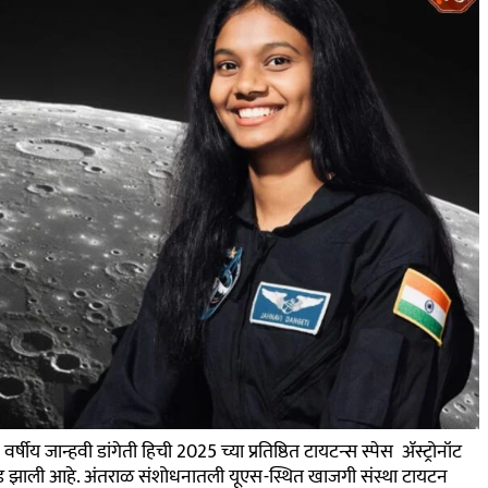
ीय जान्हवी डांगेती हिची 2025 च्या प्रतिष्ठित टायटन्स स्पेस ॲस्ट्रोनॉट
वड झाली आहे. अंतराळ संशोधनातली यूएस-स्थित खाजगी संस्था टायटन