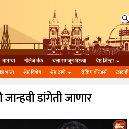
बातम्या
नॉलेज बॅंक
चला समजून घेऊया
श्रेष्ठ जिल्हा
्रेष्ठ भारत
श्रेष्ठ विशेष
श्रेष्ठ ठाणे
ब्रेकिंग बॅरिअर्स
खादाडी
ी जान्हवी डांगेती जाणार