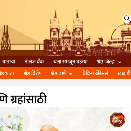
बातम्या
नॉलेज बॅंक
चला समजून घेऊया
श्रेष्ठ जिल्हा
्रेष्ठ भारत
श्रेष्ठ विशेष
श्रेष्ठ ठाणे
ब्रेकिंग बॅरिअर्स
खादाडी
 ग्रहांसाठी