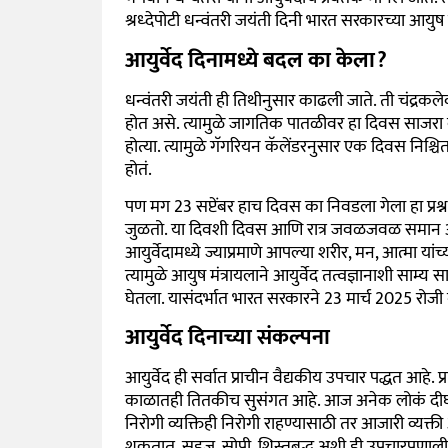
श्रध्देपोटी धन्वंतरी जयंती दिनी भारत सरकारच्या आयुष 
आयुर्वेद दिनामध्ये बदल का केला?
धन्वंतरी जयंती ही तिथीनुसार काढली जाते. ती चंद्रक
होत असे. त्यामुळे जागतिक पातळीवर हा दिवस साजरा कर
होत्या. त्यामुळे गॅगरियन कॅलेंडरनुसार एक दिवस निश्च
होतं.
पण मग 23 सप्टेंबर हाच दिवस का निवडला गेला हा प्रश्
जुळतो. या दिवशी दिवस आणि रात्र जवळजवळ समान अस
आयुर्वेदामध्ये ज्याप्रमाणे आपल्या शरीर, मन, आत्मा 
त्यामुळे आयुष मंत्रायलाने आयुर्वेद तत्वज्ञानाशी साम्य
घेतला. यासंदर्भात भारत सरकारने 23 मार्च 2025 रोजी ग
आयुर्वेद दिनाच्या संकल्पना
आयुर्वेद ही सर्वात प्राचीन वैद्यकीय उपचार पद्धत आ
काळातही तितकीच सुसंगत आहे. आज अनेक लोकं दीर्घ
निरोगी व्यक्तिही निरोगी राहण्यासाठी तर आजारी व्यक्ती
शकतात. सहज, सोपी, शिस्तबद्ध अशी ही उपचारप्रणाली आ