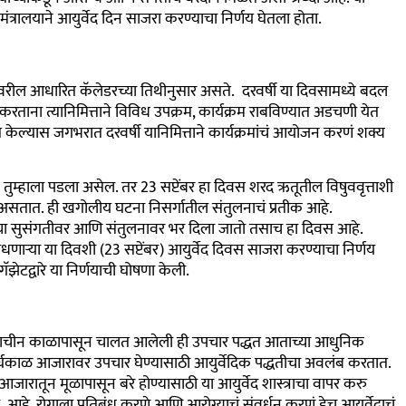
मंत्रालयाने आयुर्वेद दिन साजरा करण्याचा निर्णय घेतला होता.
लेवरील आधारित कॅलेडरच्या तिथीनुसार असते. दरवर्षी या दिवसामध्ये बदल
ताना त्यानिमित्ताने विविध उपक्रम, कार्यक्रम राबविण्यात अडचणी येत
ित केल्यास जगभरात दरवर्षी यानिमित्ताने कार्यक्रमांचं आयोजन करणं शक्य
न तुम्हाला पडला असेल. तर 23 सप्टेंबर हा दिवस शरद ऋतूतील विषुववृत्ताशी
तात. ही खगोलीय घटना निसर्गातील संतुलनाचं प्रतीक आहे.
यांच्या सुसंगतीवर आणि संतुलनावर भर दिला जातो तसाच हा दिवस आहे.
 साधणाऱ्या या दिवशी (23 सप्टेंबर) आयुर्वेद दिवस साजरा करण्याचा निर्णय
ॅझेटद्वारे या निर्णयाची घोषणा केली.
हे. प्राचीन काळापासून चालत आलेली ही उपचार पद्धत आताच्या आधुनिक
काळ आजारावर उपचार घेण्यासाठी आयुर्वेदिक पद्धतीचा अवलंब करतात.
 आजारातून मूळापासून बरे होण्यासाठी या आयुर्वेद शास्त्राचा वापर करु
हे. रोगाला प्रतिबंध करणे आणि आरोग्याचं संवर्धन करणं हेच आयुर्वेदाचं