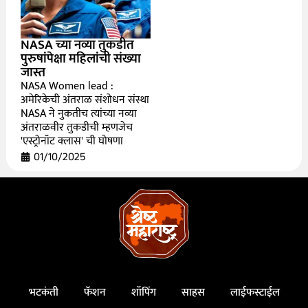
NASA च्या नव्या तुकडीत
पुरुषांपेक्षा महिलांची संख्या
जास्त
NASA Women lead :
अमेरिकेची अंतराळ संशोधन संस्था
NASA ने नुकतीच त्यांच्या नव्या
अंतराळवीर तुकडीची म्हणजेच
'एस्ट्रोनॉट क्लास' ची घोषणा
01/10/2025
भटकंती
फॅशन
शॉपिंग
साहस
लाईफस्टाईल