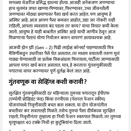
सगळ्या थेअरीज प्रसिद्ध झाल्या होत्या. आजही अनेकजण जगण्याचा
हाच मूलमंत्र जपत खाण्या-पिण्यावर, फिरण्यावर, उच्च जीवनशैली
जगण्यावर मोठ्या प्रमाणावर पैसा खर्च करत आहेत. पण आयुष्य हे
अस्थिर आहे. आज आपण पैसा कमवत आहोत, उद्या जर नोकरी नाही
राहिली, आपला व्यवसाय बंद पडला तर काय? याचा विचार कमी केला
जातो. आयुष्य हे याही बाबतीत अस्थिर आहे याची जाणीव ठेवून आज
मिळणाऱ्या पैशाचं योग्य नियोजन करुन वापरणं अत्यावश्यक आहे.
आजची झेन झी (Gen – Z) पिढी लाईव्ह कॉन्सर्ट पाहण्यासाठी मित्र
मैत्रिणींकडून उधारीवर पैसे घेत असतात. तर मध्यम वयातली तरुण मुलं
गाड्या घेण्यासाठी वा प्रत्येक विकअंडला फिरायला, पार्टीला जाण्यासाठी
आपला पगार खर्च करत असतात. मात्र, हे करताना गुंतवणुकीसाठी
पगाराचा वापर करण्यावर पूर्ण दुर्लक्ष केलं जात आहे.
गुंतवणूक वा सेव्हिंग्ज कशी करावी?
सुरक्षित गुंतवणूकीसाठी दर महिन्याला तुमच्या पगारातून ईपीएफ
(एम्पॉयी प्रोव्हिडंट फंड) किंवा एनपीएस (नॅशनल पेन्शन स्कीम)
योजनांमध्ये निवृत्तीसाठी बचत करु शकता. या दोन योजनांतील
बचतीवर कर सवलतही मिळते. तसेच तुमचा पैसा दीर्घकाळ सुरक्षित
राहतो. निवृत्तीनंतर तुम्हाला हा निधी पेन्शन स्वरुपात मिळतो. तर तुमच्या
मृत्यूपश्चात 40 टक्के निधी हा कुटुंबियांना दिला जातो.