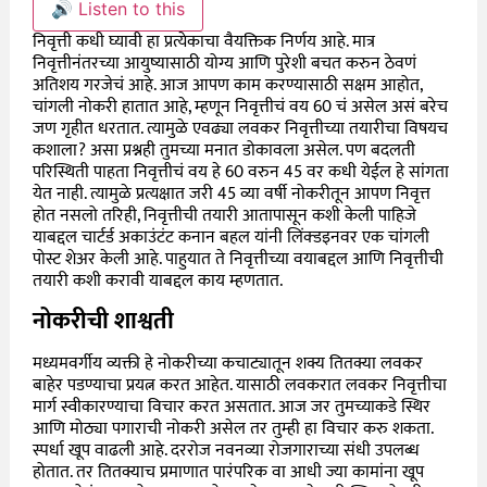
🔊 Listen to this
निवृत्ती कधी घ्यावी हा प्रत्येकाचा वैयक्तिक निर्णय आहे. मात्र
निवृत्तीनंतरच्या आयुष्यासाठी योग्य आणि पुरेशी बचत करुन ठेवणं
अतिशय गरजेचं आहे. आज आपण काम करण्यासाठी सक्षम आहोत,
चांगली नोकरी हातात आहे, म्हणून निवृत्तीचं वय 60 चं असेल असं बरेच
जण गृहीत धरतात. त्यामुळे एवढ्या लवकर निवृत्तीच्या तयारीचा विषयच
कशाला? असा प्रश्नही तुमच्या मनात डोकावला असेल. पण बदलती
परिस्थिती पाहता निवृत्तीचं वय हे 60 वरुन 45 वर कधी येईल हे सांगता
येत नाही. त्यामुळे प्रत्यक्षात जरी 45 व्या वर्षी नोकरीतून आपण निवृत्त
होत नसलो तरिही, निवृत्तीची तयारी आतापासून कशी केली पाहिजे
याबद्दल चार्टर्ड अकाउंटंट कनान बहल यांनी लिंक्डइनवर एक चांगली
पोस्ट शेअर केली आहे. पाहुयात ते निवृत्तीच्या वयाबद्दल आणि निवृत्तीची
तयारी कशी करावी याबद्दल काय म्हणतात.
नोकरीची शाश्वती
मध्यमवर्गीय व्यक्ती हे नोकरीच्या कचाट्यातून शक्य तितक्या लवकर
बाहेर पडण्याचा प्रयत्न करत आहेत. यासाठी लवकरात लवकर निवृत्तीचा
मार्ग स्वीकारण्याचा विचार करत असतात. आज जर तुमच्याकडे स्थिर
आणि मोठ्या पगाराची नोकरी असेल तर तुम्ही हा विचार करु शकता.
स्पर्धा खूप वाढली आहे. दररोज नवनव्या रोजगाराच्या संधी उपलब्ध
होतात. तर तितक्याच प्रमाणात पारंपरिक वा आधी ज्या कामांना खूप