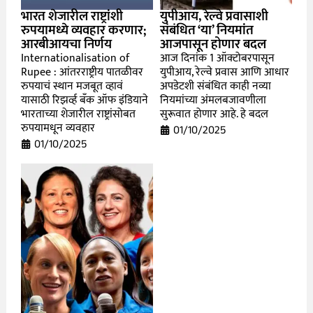
भारत शेजारील राष्ट्रांशी
युपीआय, रेल्वे प्रवासाशी
रुपयामध्ये व्यवहार करणार;
संबंधित ‘या’ नियमांत
आरबीआयचा निर्णय
आजपासून होणार बदल
Internationalisation of
आज दिनांक 1 ऑक्टोबरपासून
Rupee : आंतरराष्ट्रीय पातळीवर
युपीआय, रेल्वे प्रवास आणि आधार
रुपयाचं स्थान मजबूत व्हावं
अपडेटशी संबंधित काही नव्या
यासाठी रिझर्व्ह बँक ऑफ इंडियाने
नियमांच्या अंमलबजावणीला
भारताच्या शेजारील राष्ट्रांसोबत
सुरूवात होणार आहे. हे बदल
रुपयामधून व्यवहार
01/10/2025
01/10/2025