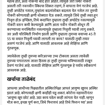
महत्त्व होतं, अशा नोकऱ्या बाद होत आहेत. त्यामुळे जरी स्थिर नोकरी
असली तरी नवनवीन स्किल्स शिकत राहणं, ते वापरता येणं गरजेचं आहे.
तुम्ही अपडेटेड नसाल, तुम्हांला बदलांसोबत बदलता येत नसेल तर तुमची
नोकरी कोणत्याही क्षणी धोक्यात येऊ शकते. त्यामुळे जिथे तुम्ही स्वत:हून
निवृत्त होऊ इच्छिता, तिथे कदाचित तुम्हाला तुम्ही अपडेटेड नसल्यामुळे
नोकरी वरुन कमी केल्यामुळे आणि आता नवीन नोकरी शोधून ती
करण्याच्या मनस्थितीत नसल्यामुळे तुम्हाला निवृत्ती घ्यावी लागू शकते.
जर अशी परिस्थिती निर्माण झाली आणि तुम्हाला तुमच्या वयाच्या 45 ते
55 या वयात निवृत्ती घ्यावी लागली तर काय? यासाठी तुम्ही तयार
असणं गरजेचं आहे. आणि यासाठी आवश्यक आहे सेव्हिंग्ज आणि
गुंतवणूक.
ज्यावेळेला तुम्ही तुमच्या करिअरच्या उच्च टोकाला असता त्यावेळी
तुमच्या पगारातला जास्त हिस्सा हा तुम्ही तुमच्या भविष्यासाठी राखून
ठेवणं गरजेचं आहे. यासाठी सेव्हिंग्ज आणि गुंतवणूक हे पर्याय स्वीकारणं
आवश्यक आहे.
खर्चाचा ताळेबंद
आपल्या आधीच्या पिढ्यातील अस्थिरतेपेक्षा आपलं आयुष्य खूपच अस्थिर
झालं आहे. कोणत्याही क्षणी काहीही घडू शकतं. कोरोना महामारीनंतर
‘आयुष्य खूप छोटं आहे. उद्या काय घडेल काही सांगता येत नाही. म्हणून
मौज करा, इच्छा पूर्ण करा, जिथे फिरायचं आहे तिथे फिरुन घ्या’ अशा