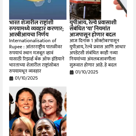
भारत शेजारील राष्ट्रांशी
युपीआय, रेल्वे प्रवासाशी
रुपयामध्ये व्यवहार करणार;
संबंधित ‘या’ नियमांत
आरबीआयचा निर्णय
आजपासून होणार बदल
Internationalisation of
आज दिनांक 1 ऑक्टोबरपासून
Rupee : आंतरराष्ट्रीय पातळीवर
युपीआय, रेल्वे प्रवास आणि आधार
रुपयाचं स्थान मजबूत व्हावं
अपडेटशी संबंधित काही नव्या
यासाठी रिझर्व्ह बँक ऑफ इंडियाने
नियमांच्या अंमलबजावणीला
भारताच्या शेजारील राष्ट्रांसोबत
सुरूवात होणार आहे. हे बदल
रुपयामधून व्यवहार
01/10/2025
01/10/2025