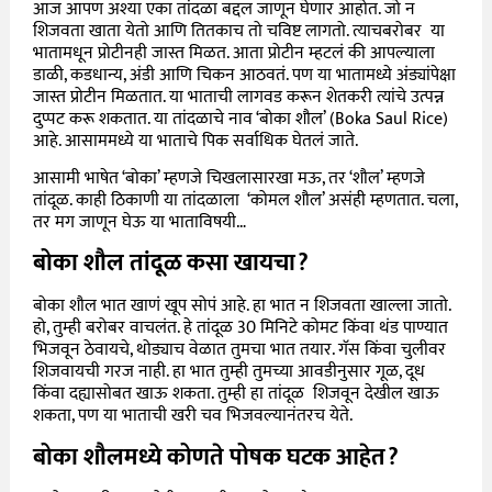
आज आपण अश्या एका तांदळा बद्दल जाणून घेणार आहोत. जो न
शिजवता खाता येतो आणि तितकाच तो चविष्ट लागतो. त्याचबरोबर या
भातामधून प्रोटीनही जास्त मिळत. आता प्रोटीन म्हटलं की आपल्याला
डाळी, कडधान्य, अंडी आणि चिकन आठवतं. पण या भातामध्ये अंड्यांपेक्षा
जास्त प्रोटीन मिळतात. या भाताची लागवड करून शेतकरी त्यांचे उत्पन्न
दुप्पट करू शकतात. या तांदळाचे नाव ‘बोका शौल’ (Boka Saul Rice)
आहे. आसाममध्ये या भाताचे पिक सर्वाधिक घेतलं जाते.
आसामी भाषेत ‘बोका’ म्हणजे चिखलासारखा मऊ, तर ‘शौल’ म्हणजे
तांदूळ. काही ठिकाणी या तांदळाला ‘कोमल शौल’ असंही म्हणतात. चला,
तर मग जाणून घेऊ या भाताविषयी…
बोका शौल तांदूळ कसा खायचा?
बोका शौल भात खाणं खूप सोपं आहे. हा भात न शिजवता खाल्ला जातो.
हो, तुम्ही बरोबर वाचलंत. हे तांदूळ 30 मिनिटे कोमट किंवा थंड पाण्यात
भिजवून ठेवायचे, थोड्याच वेळात तुमचा भात तयार. गॅस किंवा चुलीवर
शिजवायची गरज नाही. हा भात तुम्ही तुमच्या आवडीनुसार गूळ, दूध
किंवा दह्यासोबत खाऊ शकता. तुम्ही हा तांदूळ शिजवून देखील खाऊ
शकता, पण या भाताची खरी चव भिजवल्यानंतरच येते.
बोका शौलमध्ये कोणते पोषक घटक आहेत?