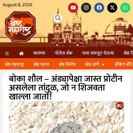
August 8, 2026
बातम्या
नॉलेज बॅंक
चला समजून घेऊया
श्रेष्ठ
श्रेष्ठ महाराष्ट्र
श्रेष्ठ भारत
श्रेष्ठ विशेष
श्रेष्ठ ठाणे
ब्रेकिंग बॅर
बोका शौल – अंड्यापेक्षा जास्त प्रोटीन
असलेला तांदूळ, जो न शिजवता
खाल्ला जातो!