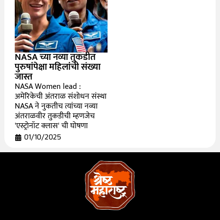
NASA च्या नव्या तुकडीत
पुरुषांपेक्षा महिलांची संख्या
जास्त
NASA Women lead :
अमेरिकेची अंतराळ संशोधन संस्था
NASA ने नुकतीच त्यांच्या नव्या
अंतराळवीर तुकडीची म्हणजेच
'एस्ट्रोनॉट क्लास' ची घोषणा
01/10/2025