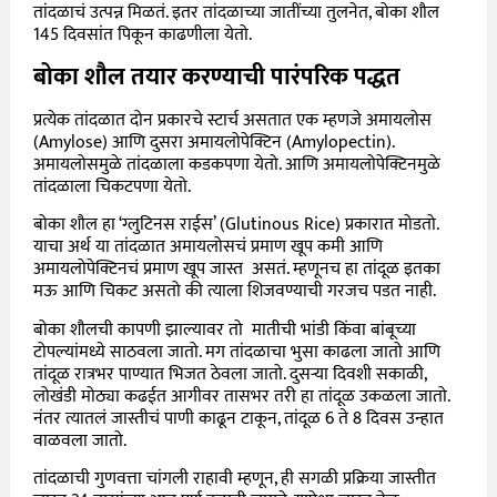
तांदळाचं उत्पन्न मिळतं. इतर तांदळाच्या जातींच्या तुलनेत, बोका शौल
145 दिवसांत पिकून काढणीला येतो.
बोका शौल तयार करण्याची पारंपरिक पद्धत
प्रत्येक तांदळात दोन प्रकारचे स्टार्च असतात एक म्हणजे अमायलोस
(Amylose) आणि दुसरा अमायलोपेक्टिन (Amylopectin).
अमायलोसमुळे तांदळाला कडकपणा येतो. आणि अमायलोपेक्टिनमुळे
तांदळाला चिकटपणा येतो.
बोका शौल हा ‘ग्लुटिनस राईस’ (Glutinous Rice) प्रकारात मोडतो.
याचा अर्थ या तांदळात अमायलोसचं प्रमाण खूप कमी आणि
अमायलोपेक्टिनचं प्रमाण खूप जास्त असतं. म्हणूनच हा तांदूळ इतका
मऊ आणि चिकट असतो की त्याला शिजवण्याची गरजच पडत नाही.
बोका शौलची कापणी झाल्यावर तो मातीची भांडी किंवा बांबूच्या
टोपल्यांमध्ये साठवला जातो. मग तांदळाचा भुसा काढला जातो आणि
तांदूळ रात्रभर पाण्यात भिजत ठेवला जातो. दुसऱ्या दिवशी सकाळी,
लोखंडी मोठ्या कढईत आगीवर तासभर तरी हा तांदूळ उकळला जातो.
नंतर त्यातलं जास्तीचं पाणी काढून टाकून, तांदूळ 6 ते 8 दिवस उन्हात
वाळवला जातो.
तांदळाची गुणवत्ता चांगली राहावी म्हणून, ही सगळी प्रक्रिया जास्तीत