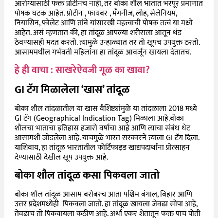
आरोग्यासाठी फक्त प्रोटीनच नाही, तर बोका शौल भातात भरपूर प्रमाणात
पोषक घटक आहेत. प्रोटीन , फायबर , मँगनीज, लोह, सेलेनियम,
नियासिन, फोलेट आणि तांबे यांसारखी महत्त्वाची पोषक तत्वं या मध्ये
आहेत. असं म्हणतात की, हा तांदूळ आपल्या शरीराला आतून थंड
ठेवण्यासही मदत करतो. त्यामुळे उन्हाळ्यात तर तो खूपच उपयुक्त ठरतो.
आसाममधील गर्भवती महिलांना हा तांदूळ आवर्जून खायला देतातच.
हे ही वाचा : साखरेऐवजी गूळ का खावा?
GI टॅग मिळालेला ‘खास’ तांदूळ
बोका शौल तांदळातील या खास वैशिष्ट्यांमुळे या तांदळाला 2018 मध्ये
GI टॅग (Geographical Indication Tag) मिळाला आहे.बोका
शौलचा भाताचा इतिहास हजारो वर्षांचा आहे आणि त्याचा संबंध थेट
आसामशी जोडलेला आहे. याचमुळे भारत सरकारने त्याला GI टॅग दिला.
याशिवाय, हा तांदूळ भारतातील फोर्टिफाइड खाद्यपदार्थांना प्रोत्साहन
देण्यासाठी देखील खूप उपयुक्त आहे.
बोका शौल तांदूळ कसा पिकवला जातो
बोका शौल तांदूळ आसाम बरोबरच आता पश्चिम बंगाल, बिहार आणि
उत्तर प्रदेशमध्येही पिकवला जातो. हा तांदूळ खायला जेवढा सोपा आहे,
तेवढाच तो पिकवायला कठीण आहे. अर्धा एकर शेतातून फक्त पाच पोती