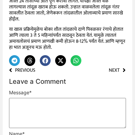
जास्त 24 तासांच्या आत पूर्ण करावी लागते. यापेक्षा जास्त वेळ
लागल्यास तांदूळ खराब होऊ शकतो. उन्हात वाळवलेला तांदूळ नंतर
सावलीत ठेवला जातो, जेणेकरून तांदळातील ओलाव्याचे प्रमाण सारखे
होईल.
या खास प्रक्रियेमुळेच बोका शौल तांदळाचे दाणे पिवळसर रंगाचे होतात
आणि त्याला 3 ते 5 महिन्यांपर्यंत साठवून ठेवता येतं. यामुळे त्यातलं
अमायलोसचं प्रमाण आणखी कमी होऊन 8-12% पर्यंत येतं. आणि म्हणून
हा भात अजूनच मऊ होतो.
PREVIOUS
NEXT
Leave a Comment
Message
*
Name
*