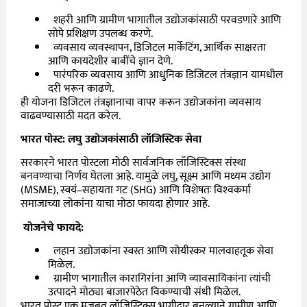
शहरी
आणि
ग्रामीण
भागातील
उद्योजकांसाठी
परवडणारे
आणि
सोपे
प्रशिक्षण
उपलब्ध
करणे
.
व्यवसाय
व्यवस्थापन
,
डिजिटल
मार्केटिंग
,
आर्थिक
साक्षरता
आणि
कायदेशीर
बाबींचे
ज्ञान
देणे
.
पारंपरिक
व्यवसाय
आणि
आधुनिक
डिजिटल
तंत्रज्ञान
यामधील
दरी
भरून
काढणे
.
ही
योजना
डिजिटल
तंत्रज्ञानाचा
वापर
करून
उद्योजकांना
व्यवसाय
वाढवण्यासाठी
मदत
करेल
.
भारत
पोस्ट
:
लघु
उद्योजकांसाठी
लॉजिस्टिक
सेवा
सरकारने
भारत
पोस्टला
मोठी
सार्वजनिक
लॉजिस्टिक्स
संस्था
बनवण्याचा
निर्णय
घेतला
आहे
.
यामुळे
लघु
,
सूक्ष्म
आणि
मध्यम
उद्योग
(MSME),
स्वयं
–
सहायता
गट
(SHG)
आणि
विशेषतः
विश्‍वकर्मा
समाजाच्या
लोकांना
याचा
मोठा
फायदा
होणार
आहे
.
योजनेचे
फायदे
:
लहान
उद्योजकांना
स्वस्त
आणि
सोयीस्कर
मालवाहतूक
सेवा
मिळेल
.
ग्रामीण
भागातील
कारागिरांना
आणि
व्यावसायिकांना
त्यांची
उत्पादने
मोठ्या
बाजारपेठेत
विकण्याची
संधी
मिळेल
.
भारत
पोस्ट
एक
मजबूत
लॉजिस्टिक्स
भागीदार
बनल्याने
ग्रामीण
आणि