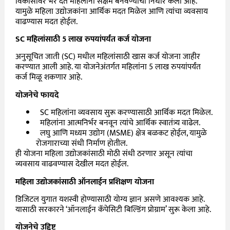
विकासावर
भर
देत
महिलांना
सक्षम
बनवण्याचा
निर्धार
केला
आहे
.
यामुळे
महिला
उद्योजकांना
आर्थिक
मदत
मिळेल
आणि
त्यांचा
व्यवसाय
वाढण्यास
मदत
होईल
.
SC
महिलांसाठी
5
लाख
रुपयांपर्यंत
कर्ज
योजना
अनुसूचित
जाती
(SC)
मधील
महिलांसाठी
खास
कर्ज
योजना
जाहीर
करण्यात
आली
आहे
.
या
योजनेअंतर्गत
महिलांना
5
लाख
रुपयांपर्यंत
कर्ज
मिळू
शकणार
आहे
.
योजनेचे
फायदे
SC
महिलांना
व्यवसाय
सुरू
करण्यासाठी
आर्थिक
मदत
मिळेल
.
महिलांना
आत्मनिर्भर
बनवून
त्यांचे
आर्थिक
स्वातंत्र्य
वाढेल
.
लघु
आणि
मध्यम
उद्योग
(MSME)
क्षेत्र
बळकट
होईल
,
यामुळे
रोजगाराच्या
संधी
निर्माण
होतील
.
ही
योजना
महिला
उद्योजकांसाठी
मोठी
संधी
ठरणार
असून
त्यांचा
व्यवसाय
वाढवण्यास
देखील
मदत
होईल
.
महिला
उद्योजकांसाठी
ऑनलाईन
प्रशिक्षण
योजना
डिजिटल
युगात
यशस्वी
होण्यासाठी
योग्य
ज्ञान
असणे
आवश्यक
आहे
.
यासाठी
सरकारने
‘
ऑनलाईन
कॅपेसिटी
बिल्डिंग
प्रोग्राम
’
सुरू
केला
आहे
.
योजनेचे
उद्दिष्ट