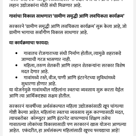
लहान
उद्योजकांना
मोठी
संधी
मिळणार
आहे
.
गावांचा
विकास
साधणारा
‘
ग्रामीण
समृद्धी
आणि
लवचिकता
कार्यक्रम
’
सरकारने
‘
ग्रामीण
समृद्धी
आणि
लवचिकता
कार्यक्रम
’
सुरू
केला
आहे
,
जो
ग्रामीण
भागाचा
सर्वांगीण
विकास
साधणार
आहे
.
या
कार्यक्रमाचा फायदा
:
गावातच
रोजगाराच्या
संधी
निर्माण
होतील
,
त्यामुळे
शहराकडे
जाण्याची
गरज
भासणार
नाही
.
महिला
,
तरुण
शेतकरी
आणि
लहान
शेतकऱ्यांना
सरकार
विशेष
मदत
देणार
आहे
.
गावांमध्ये
रस्ते
,
वीज
,
पाणी
आणि
इंटरनेटच्या
सुविधांमध्ये
सुधारणा
होणार
आहे
.
या
योजनेमुळे
गावांमधील
महिलांना
स्वतःचा
व्यवसाय
सुरू
करता
येईल
आणि
त्या
आर्थिकदृष्ट्या
सक्षम
होतील
.
सरकारनं यावर्षीच्या अर्थसंकल्पात महिला उद्योजकांसाठी खूप चांगल्या
गोष्टी केल्या आहेत. महिलांना स्वतःचा व्यवसाय सुरू करण्यासाठी मदत,
त्याचबरोबर कॉम्प्युटर आणि इंटरनेट वापरण्याचं शिक्षण तसेच
गावातल्या लोकांच्या विकासासाठी पण सरकारनं खास योजना आणल्या
आहेत. एकंदरीत, हा अर्थसंकल्प महिलांसाठी खूपच फायद्याचा आहे!