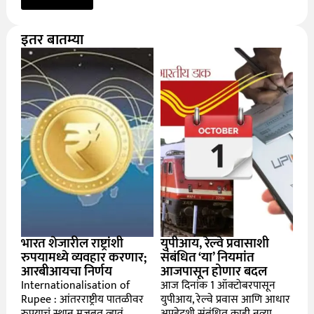
इतर बातम्या
भारत शेजारील राष्ट्रांशी
युपीआय, रेल्वे प्रवासाशी
रुपयामध्ये व्यवहार करणार;
संबंधित ‘या’ नियमांत
आरबीआयचा निर्णय
आजपासून होणार बदल
Internationalisation of
आज दिनांक 1 ऑक्टोबरपासून
Rupee : आंतरराष्ट्रीय पातळीवर
युपीआय, रेल्वे प्रवास आणि आधार
रुपयाचं स्थान मजबूत व्हावं
अपडेटशी संबंधित काही नव्या