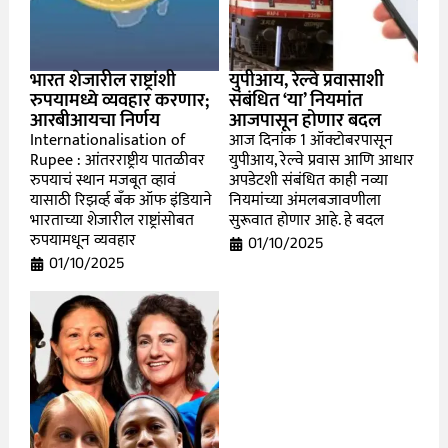
भारत शेजारील राष्ट्रांशी
युपीआय, रेल्वे प्रवासाशी
रुपयामध्ये व्यवहार करणार;
संबंधित ‘या’ नियमांत
आरबीआयचा निर्णय
आजपासून होणार बदल
Internationalisation of
आज दिनांक 1 ऑक्टोबरपासून
Rupee : आंतरराष्ट्रीय पातळीवर
युपीआय, रेल्वे प्रवास आणि आधार
रुपयाचं स्थान मजबूत व्हावं
अपडेटशी संबंधित काही नव्या
यासाठी रिझर्व्ह बँक ऑफ इंडियाने
नियमांच्या अंमलबजावणीला
भारताच्या शेजारील राष्ट्रांसोबत
सुरूवात होणार आहे. हे बदल
रुपयामधून व्यवहार
01/10/2025
01/10/2025