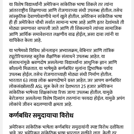
या विशेष विद्यार्थ्यांनी अमेरिकन सांकेतिक भाषा शिकले तर त्यांना
आंतरराष्ट्रीय शिक्षणाच्या आणि रोजगाराच्या संधी उपलब्ध होतील. तसेच
सांस्कृतिक देवाणघेवाणीचे मार्ग खुले होतील. अमेरिकन सांकेतिक भाषा
ही ही अमेरिकेत चौथी सर्वात सामान्य भाषा आहे आणि इतर देशांमध्ये ती
मोठ्या प्रमाणावर वापरली जाते आणि ती शिकल्याने त्यांच्या सामाजिक
आणि आर्थिक समावेशनात लक्षणीय वाढ होईल, असा दावा त्यांनी या
याचिकेत केला आहे.
या भाषेमध्ये विविध ऑनलाइन अभ्यासक्रम, वेबिनार आणि तांत्रिक
ट्यूटोरियलसह बहुतेक शैक्षणिक संसाधने उपलब्ध आहेत. या
संसाधनांमुळे श्रवणदोष असलेल्या विद्यार्थ्यांना आधुनिक ज्ञान आणि
कौशल्ये मिळतात. या भाषेमुळे कर्णबधिर मुलांना द्विभाषिक पर्याय
उपलब्ध होईल. तसेच रोजगाराच्याही मोठ्या संधी निर्माण होतील.
भारतात 63 लाख लोक श्रवणदोषाने ग्रस्त आहेत. जर आपण कर्णबधिर
लोकसंख्येसाठी ASL सुरू केले तर देशभरात 25 हजार अमेरिकन
सांकेतिक भाषेच्या शिक्षकांच्या रिक्त जागा उपलब्ध होतील. यामुळे
बेरोजगार असलेल्या विशेष दिव्यांग तरुणांना फायदा होईल. यामुळे अपंग
लोकांचे जीवन बदलण्याची क्षमता आहे.
कर्णबधिर समुदायाचा विरोध
अमेरिकन सांकेतिक भाषेला कर्णबधिर समुदायांनी स्पष्ट विरोध दर्शविला
आहे. जर अमेरिकन सांकेतिक भाषा भारतात सक्तीने लागू केली तर