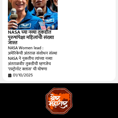
NASA च्या नव्या तुकडीत
पुरुषांपेक्षा महिलांची संख्या
जास्त
NASA Women lead :
अमेरिकेची अंतराळ संशोधन संस्था
NASA ने नुकतीच त्यांच्या नव्या
अंतराळवीर तुकडीची म्हणजेच
'एस्ट्रोनॉट क्लास' ची घोषणा
01/10/2025