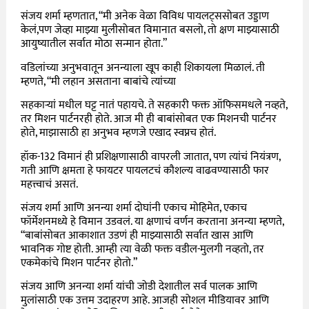
संजय शर्मा म्हणतात, “मी अनेक वेळा विविध पायलट्ससोबत उड्डाण
केलं,पण जेव्हा माझ्या मुलीसोबत विमानात बसलो, तो क्षण माझ्यासाठी
आयुष्यातील सर्वात मोठा सन्मान होता.”
वडिलांच्या अनुभवातून अनन्याला खूप काही शिकायला मिळालं. ती
म्हणते, “मी लहान असताना बाबांचे त्यांच्या
सहकाऱ्यां मधील घट्ट नातं पहायचे. ते सहकारी फक्त ऑफिसमधले नव्हते,
तर मिशन पार्टनरही होते. आज मी ही बाबांसोबत एक मिशनची पार्टनर
होते, माझासाठी हा अनुभव म्हणजे एखाद स्वप्नच होतं.
हॉक-132 विमानं ही प्रशिक्षणासाठी वापरली जातात, पण त्यांचं नियंत्रण,
गती आणि क्षमता हे फायटर पायलटचं कौशल्य वाढवण्यासाठी फार
महत्त्वाचं असतं.
संजय शर्मा आणि अनन्या शर्मा दोघांनी एकाच मोहिमेत, एकाच
फॉर्मेशनमध्ये हे विमान उडवलं. या क्षणाचं वर्णन करताना अनन्या म्हणते,
“बाबांसोबत आकाशात उडणं ही माझ्यासाठी सर्वात खास आणि
भावनिक गोष्ट होती. आम्ही त्या वेळी फक्त वडील-मुलगी नव्हतो, तर
एकमेकांचे मिशन पार्टनर होतो.”
संजय आणि अनन्या शर्मा यांची जोडी देशातील सर्व पालक आणि
मुलांसाठी एक उत्तम उदाहरण आहे. आजही सोशल मीडियावर आणि