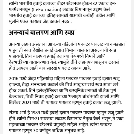
त्यांनी भारतीय हवाई दलाच्या बीदर स्टेशनवर हॉक-132 एकाच इन-
फार्मेशनमधून (In-Formation) लढाऊ विमानातून उड्डाण केलं.
भारतीय हवाई दलाच्या इतिहासामध्ये याआधी कधीही वडील आणि
मुलीने एकत्र फायटर जेट उडवलं नव्हतं.
अनन्याचं बालपण आणि स्वप्न
अनन्या लहान असताना आपल्या वडिलांना फायटर पायलटच्या कपड्यात
पाहून ती स्वतः देखील हवाई दलात विमान चालवत असल्याची स्वप्न
पाहायची. तिचं बालपण हवाई दलाच्या कँपमध्ये विमाने आणि
देशभक्तीच्या वातावरणात गेलं. त्यामुळे तीने लहानपणापासूनच ठरवलं
होतं आपल्यालाही बाबांसारखं पायलट व्हायचं आहे.
2016 मध्ये जेव्हा पहिल्यांदा महिला फायटर पायलट हवाई दलात रुजू
झाल्या, तेव्हा अनन्याला कळलं की तिचं आयुष्यभराचं स्वप्न आता खरं
होऊ शकतं. तिने इलेक्ट्रॉनिक्स आणि कम्युनिकेशनमध्ये बी.टेक पूर्ण
केल्यावर, तिची निवड हवाई दलाच्या ‘फ्लाइंग ब्रांच’साठी झाली आणि
डिसेंबर 2021 मध्ये ती फायटर पायलट म्हणून हवाई दलात रुजू झाली.
संजय शर्मा हे 1989 मध्ये हवाई दलात फायटर पायलट म्हणून रुजू झाले
होते. त्यांनी मिग-21 सारख्या लढाऊ विमानांचं नेतृत्व केलं असून, ते एका
महत्त्वाच्या फायटर स्टेशनचे प्रमुखही राहिले आहेत. त्यांना फायटर
पायलट म्हणून 30 वर्षांहून अधिक अनुभव आहे.