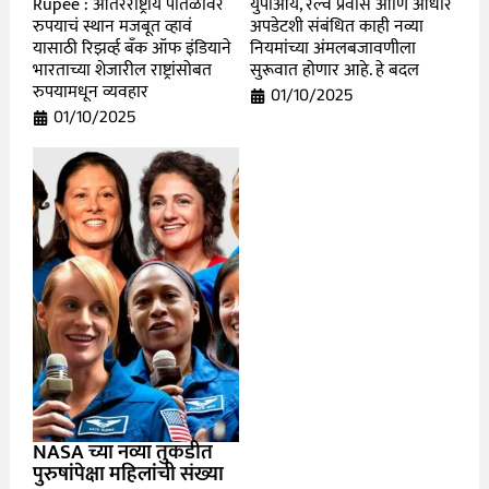
Rupee : आंतरराष्ट्रीय पातळीवर
युपीआय, रेल्वे प्रवास आणि आधार
रुपयाचं स्थान मजबूत व्हावं
अपडेटशी संबंधित काही नव्या
यासाठी रिझर्व्ह बँक ऑफ इंडियाने
नियमांच्या अंमलबजावणीला
भारताच्या शेजारील राष्ट्रांसोबत
सुरूवात होणार आहे. हे बदल
रुपयामधून व्यवहार
01/10/2025
01/10/2025
NASA च्या नव्या तुकडीत
पुरुषांपेक्षा महिलांची संख्या