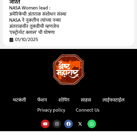
जास्त
NASA Women lead :
अमेरिकेची अंतराळ संशोधन संस्था
NASA ने नुकतीच त्यांच्या नव्या
अंतराळवीर तुकडीची म्हणजेच
'एस्ट्रोनॉट क्लास' ची घोषणा
01/10/2025
भटकंती
फॅशन
शॉपिंग
साहस
लाईफस्टाईल
Privacy policy
Connect Us