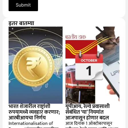
इतर बातम्या
भारत शेजारील राष्ट्रांशी
युपीआय, रेल्वे प्रवासाशी
रुपयामध्ये व्यवहार करणार;
संबंधित ‘या’ नियमांत
आरबीआयचा निर्णय
आजपासून होणार बदल
Internationalisation of
आज दिनांक 1 ऑक्टोबरपासून