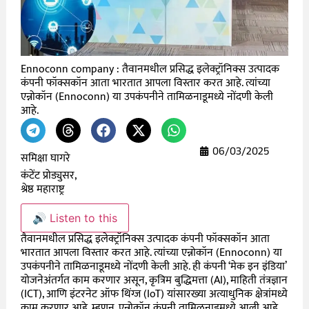
Ennoconn company : तैवानमधील प्रसिद्ध इलेक्ट्रॉनिक्स उत्पादक
कंपनी फॉक्सकॉन आता भारतात आपला विस्तार करत आहे. त्यांच्या
एन्नोकॉन (Ennoconn) या उपकंपनीने तामिळनाडूमध्ये नोंदणी केली
आहे.
06/03/2025
समिक्षा घागरे
कंटेंट प्रोड्युसर,
श्रेष्ठ महाराष्ट्र
🔊 Listen to this
तैवानमधील प्रसिद्ध इलेक्ट्रॉनिक्स उत्पादक कंपनी फॉक्सकॉन आता
भारतात आपला विस्तार करत आहे. त्यांच्या एन्नोकॉन (Ennoconn) या
उपकंपनीने तामिळनाडूमध्ये नोंदणी केली आहे. ही कंपनी ‘मेक इन इंडिया’
योजनेअंतर्गत काम करणार असून, कृत्रिम बुद्धिमत्ता (AI), माहिती तंत्रज्ञान
(ICT), आणि इंटरनेट ऑफ थिंग्ज (IoT) यांसारख्या अत्याधुनिक क्षेत्रांमध्ये
काम करणार आहे. म्हणून, एन्नोकॉन कंपनी तामिळनाडूमध्ये आली आहे.