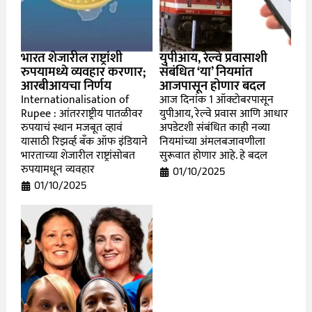
भारत शेजारील राष्ट्रांशी
युपीआय, रेल्वे प्रवासाशी
रुपयामध्ये व्यवहार करणार;
संबंधित ‘या’ नियमांत
आरबीआयचा निर्णय
आजपासून होणार बदल
Internationalisation of
आज दिनांक 1 ऑक्टोबरपासून
Rupee : आंतरराष्ट्रीय पातळीवर
युपीआय, रेल्वे प्रवास आणि आधार
रुपयाचं स्थान मजबूत व्हावं
अपडेटशी संबंधित काही नव्या
यासाठी रिझर्व्ह बँक ऑफ इंडियाने
नियमांच्या अंमलबजावणीला
भारताच्या शेजारील राष्ट्रांसोबत
सुरूवात होणार आहे. हे बदल
रुपयामधून व्यवहार
01/10/2025
01/10/2025