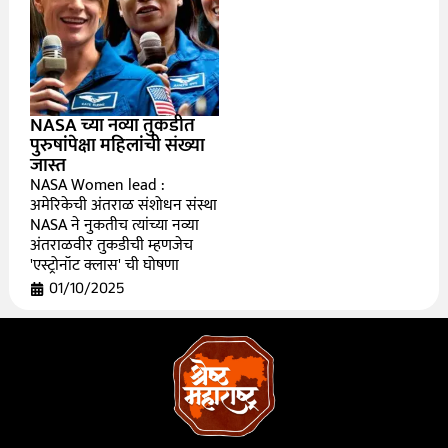
NASA च्या नव्या तुकडीत
पुरुषांपेक्षा महिलांची संख्या
जास्त
NASA Women lead :
अमेरिकेची अंतराळ संशोधन संस्था
NASA ने नुकतीच त्यांच्या नव्या
अंतराळवीर तुकडीची म्हणजेच
'एस्ट्रोनॉट क्लास' ची घोषणा
01/10/2025