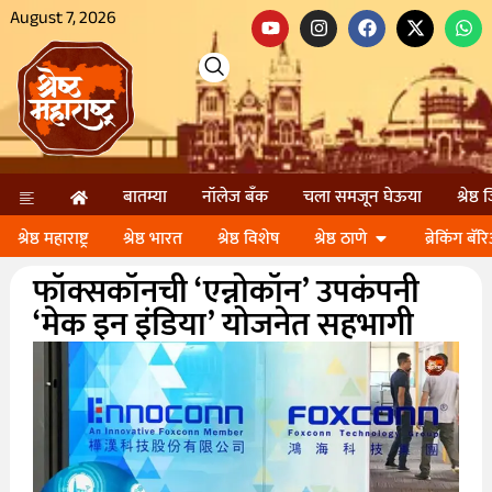
August 7, 2026
बातम्या
नॉलेज बॅंक
चला समजून घेऊया
श्रेष्ठ
श्रेष्ठ महाराष्ट्र
श्रेष्ठ भारत
श्रेष्ठ विशेष
श्रेष्ठ ठाणे
ब्रेकिंग बॅर
फॉक्सकॉनची ‘एन्नोकॉन’ उपकंपनी
‘मेक इन इंडिया’ योजनेत सहभागी