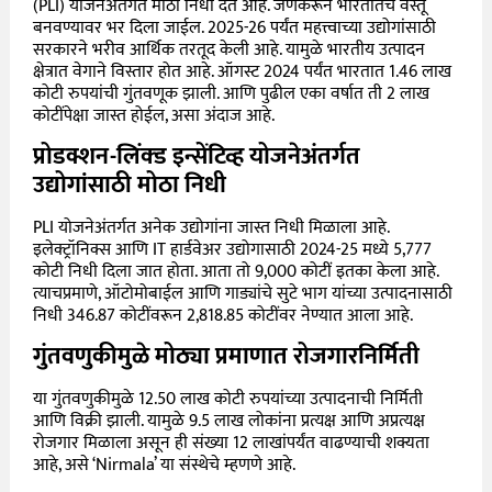
(PLI) योजनेअंतर्गत मोठा निधी देत आहे. जेणेकरून भारतातच वस्तू
बनवण्यावर भर दिला जाईल. 2025-26 पर्यंत महत्त्वाच्या उद्योगांसाठी
सरकारने भरीव आर्थिक तरतूद केली आहे. यामुळे भारतीय उत्पादन
क्षेत्रात वेगाने विस्तार होत आहे. ऑगस्ट 2024 पर्यंत भारतात 1.46 लाख
कोटी रुपयांची गुंतवणूक झाली. आणि पुढील एका वर्षात ती 2 लाख
कोटींपेक्षा जास्त होईल, असा अंदाज आहे.
प्रोडक्शन-लिंक्ड इन्सेंटिव्ह योजनेअंतर्गत
उद्योगांसाठी मोठा निधी
PLI योजनेअंतर्गत अनेक उद्योगांना जास्त निधी मिळाला आहे.
इलेक्ट्रॉनिक्स आणि IT हार्डवेअर उद्योगासाठी 2024-25 मध्ये 5,777
कोटी निधी दिला जात होता. आता तो 9,000 कोटीं इतका केला आहे.
त्याचप्रमाणे, ऑटोमोबाईल आणि गाड्यांचे सुटे भाग यांच्या उत्पादनासाठी
निधी 346.87 कोटींवरून 2,818.85 कोटींवर नेण्यात आला आहे.
गुंतवणुकीमुळे मोठ्या प्रमाणात रोजगारनिर्मिती
या गुंतवणुकीमुळे 12.50 लाख कोटी रुपयांच्या उत्पादनाची निर्मिती
आणि विक्री झाली. यामुळे 9.5 लाख लोकांना प्रत्यक्ष आणि अप्रत्यक्ष
रोजगार मिळाला असून ही संख्या 12 लाखांपर्यंत वाढण्याची शक्यता
आहे, असे ‘Nirmala’ या संस्थेचे म्हणणे आहे.