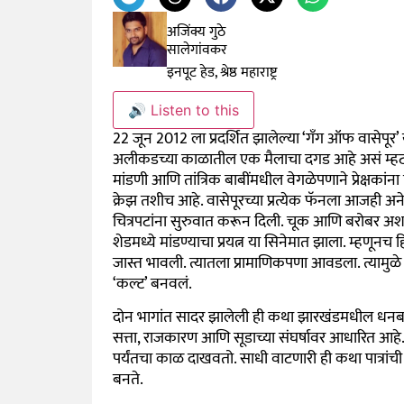
अजिंक्य गुठे
सालेगांवकर
इनपूट हेड, श्रेष्ठ महाराष्ट्र
🔊 Listen to this
22 जून 2012 ला प्रदर्शित झालेल्या ‘गँग ऑफ वासेपूर’ य
अलीकडच्या काळातील एक मैलाचा दगड आहे असं म्हटलं 
मांडणी आणि तांत्रिक बाबींमधील वेगळेपणाने प्रेक्षकांन
क्रेझ तशीच आहे. वासेपूरच्या प्रत्येक फॅनला आजही अन
चित्रपटांना सुरुवात करून दिली. चूक आणि बरोबर अशा ब्
शेडमध्ये मांडण्याचा प्रयत्न या सिनेमात झाला. म्हणूनच हि
जास्त भावली. त्यातला प्रामाणिकपणा आवडला. त्यामुळ
‘कल्ट’ बनवलं.
दोन भागांत सादर झालेली ही कथा झारखंडमधील धनबादच
सत्ता, राजकारण आणि सूडाच्या संघर्षावर आधारित आहे.
पर्यंतचा काळ दाखवतो. साधी वाटणारी ही कथा पात्रां
बनते.