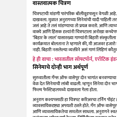
वास्तवात्मक चित्रण
चित्रपटाची मांडणी पारंपरिक बॉलीवूडपासून वेगळी आहे. अन
दाखवला. मुळात अनुरागच्या सिनेमांची यादी पाहिली तर त
जसं आहे ते तसं मांडण्याचा तो प्रयत्न करतो. आणि त्याच्
वाक्ये आणि हिंसक दृश्यांनी चित्रपटाला अनोखा कच्चे
‘बिहार के लाल’ यासारख्या गाण्यांनी बिहारी संस्कृतील
कार्यक्रमात बोलताना ते म्हणाले की, मी आजवर हजारो 
नाही. बिहारी नसलेल्या व्यक्तीने असं गाणं लिहिणं कौत
हे ही वाचा : भारतातील सॉफ्टपॉर्न, एरॉटिक इ
सिनेमाचे दोन्ही भाग अर्थपूर्ण
सुरुवातीला गँग्स ऑफ वासेपूर दोन भागांत बनवण्याचा क
वेळ देत सिनेमाची लांबी वाढली. म्हणून सिनेमा दोन भाग
फिल्म फेस्टिव्हलमध्ये दाखवला गेला होता.
अनुराग कश्यपसाठी हा चित्रपट करिअरचा टर्निंग पॉइंट होत
व्यावसायिकदृष्ट्या अपयशी ठरले होते. गँग ऑफ वासेपूर
आणि व्यावसायिकतेचा समतोल साधला. अनुरागने स्वतः सां