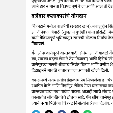
कुटुंबाच्या अपेक्षा पूर्ण केल्या. निर्मितीच्या काळात 
त्याने हार न मानता चित्रपट पूर्ण केला आणि आज तो दे
दर्जेदार कलाकारांचं योगदान
चित्रपटाने मनोज वाजपेयी (सरदार खान), नवाजुद्दीन सिद
आणि पंकज त्रिपाठी (सुलतान कुरेशी) यांना प्रसिद्धी 
यांनी वैविध्यपूर्ण भूमिकांतून स्वतःची ओळख निर्माण क
मिळवलं.
गँग ऑफ वासेपूरने वास्तववादी सिनेमा आणि गावठी गॅंगस
का, सबका बदला लेगा रे तेरा फैजल”) आणि हिंसेचं ‘रॉ’ चित
वासेपूरच्या गल्ली-बोळांचं जिवंत चित्रण आणि वसीम शेख 
डिझाइनने गावठी वातावरणाला आणखी खोली दिली.
कान्समध्ये जगभरातील प्रेक्षकांचं प्रेम मिळालेला हा च
स्थापित केले आणि मिर्झापूर, सेक्रेड गेम्स यांसारख्या 
वास्तववादाचा नवा पायंडा पाडला. आजही त्याचे संवाद आ
कालातीत लोकप्रियतेचे द्योतक आहे. गँग ऑफ वासेपूर ह
ज्याने नव्या पिढीच्या चित्रपट निर्मात्यांना प्रेरणा द