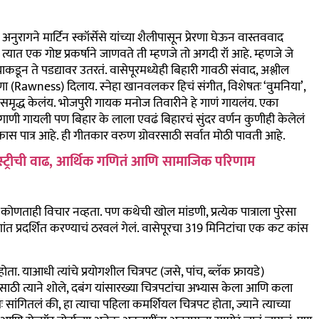
ुरागने मार्टिन स्कॉर्सेसे यांच्या शैलीपासून प्रेरणा घेऊन वास्तववाद
्यात एक गोष्ट प्रकर्षाने जाणवते ती म्हणजे तो अगदी रॉ आहे. म्हणजे जे
याकडून ते पडद्यावर उतरतं. वासेपूरमध्येही बिहारी गावठी संवाद, अश्लील
पणा (Rawness) दिलाय. स्नेहा खानवलकर हिचं संगीत, विशेषतः ‘वुमनिया’,
ा समृद्ध केलंय. भोजपुरी गायक मनोज तिवारीने हे गाणं गायलंय. एका
गाणी गायली पण बिहार के लाला एवढं बिहारचं सुंदर वर्णन कुणीही केलेलं
ुकास पात्र आहे. ही गीतकार वरुण ग्रोवरसाठी सर्वात मोठी पावती आहे.
ंडस्ट्रीची वाढ, आर्थिक गणितं आणि सामाजिक परिणाम
ोणताही विचार नव्हता. पण कथेची खोल मांडणी, प्रत्येक पात्राला पुरेसा
ांत प्रदर्शित करण्याचं ठरवलं गेलं. वासेपूरचा 319 मिनिटांचा एक कट कांस
ा. याआधी त्यांचे प्रयोगशील चित्रपट (जसे, पांच, ब्लॅक फ्रायडे)
साठी त्याने शोले, दबंग यांसारख्या चित्रपटांचा अभ्यास केला आणि कला
गितलं की, हा त्याचा पहिला कमर्शियल चित्रपट होता, ज्याने त्याच्या