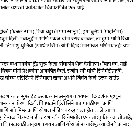
बजेट आणि सेन्सॉर बोर्डाच्या अनेक अडचणींना अनुरागला सामोरं जावं लागलं, पण
शातील यशस्वी प्रयोगशील चित्रपटांपैकी एक आहे.
्दीकी (फैजल खान), रिचा चड्ढा (नगमा खातून), हुमा कुरेशी (मोहसिना)
मिळवून दिली. नवाजुद्दीन आणि पंकज यांना स्टार बनवलं, तर हुमा आणि रिचा
ेली. तिग्मांशु धुलिया (रमाधीर सिंग) यांनी दिग्दर्शनासोबत अभिनयातही यश
्टर कथानकांचा ट्रेंड सुरू केला. संवादांमधील देसीपणा (“बाप का, भाई
्रण यांनी प्रेक्षकांना आकर्षित केलं. राजीव रवी यांची सिनेमॅटोग्राफी,
यांच्या एडिटिंगने सिनेमाला खऱ्या अर्थाने जिवंत केलं. उत्तम साउंड
ित्रपट भारतात सुपरहिट ठरला. त्याने अनुराग कश्यपला दिग्दर्शक म्हणून
कथानकांना प्रेरणा दिली. चित्रपटाने हिंदी सिनेमात गावठीपणा आणि
णि पात्रे मिम्स आणि सोशल मीडियावर व्हायरल होतात, जे त्याच्या
ा केवळ चित्रपट नाही, तर भारतीय सिनेमातील एक सांस्कृतिक क्रांती आहे,
िलीय. या चित्रपटासाठी अनुराग कश्यप आणि गँग्स ऑफ वासेपूरच्या टीमचे आभार.