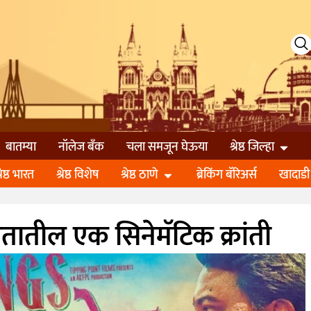
बातम्या
नॉलेज बॅंक
चला समजून घेऊया
श्रेष्ठ जिल्हा
्रेष्ठ भारत
श्रेष्ठ विशेष
श्रेष्ठ ठाणे
ब्रेकिंग बॅरिअर्स
खादाडी
रतातील एक सिनेमॅटिक क्रांती