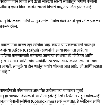
साठीही पवन किंवा सौर ऊर्जा सारख्या अक्षय स्त्रोतातून निर्माण केलेली
 जीवाश्व इंधन किंवा कार्बन सारखे विषारी वायू उत्सर्जित होणार नाही.
ातू वितळवला आणि त्यातून स्टील निर्माण केलं तर तो पूर्ण स्टील प्रकल्प
प्रकल्प ठरेल.
ा प्रकल्प उभा करणं खूप खर्चिक आहे. कारण या प्रकल्पासाठी पायाभूत
्जाच्या उत्प्रेरक (Catalysis) साधनांची अत्यावश्यकता आहे. या
 प्रक्रिया करण्यासाठी वापरल्या जाणाऱ्या साधनामध्ये प्लेटिनम आणि
प महाग असतात आणि त्यांचा मर्यादीत स्वरुपात वापर करावा लागतो. त्याचा
लागतो. त्यामुळे या दोन धातूंना पर्याय शोधला जात आहे. जो आर्थिकदृष्ट्या
त आहे.”
ा वापराऐवजी कोबाल्टवर आधारित उत्प्रेरकांच्या वापरावर मुंबई
हा पाण्यात विरघळतो आणि तो हवेतही स्थिर स्थितीत राहून कोणत्याही
रकाला कोबालॉक्सीमेस (
Cobaloximes
) असं म्हणतात. हे प्लेटिनम आणि