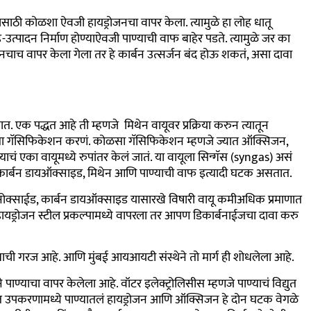
ाठी कोळशा ऐवजी हायड्रोजनचा वापर केला. त्यामुळे हा लोह धातू
-उत्पादन निर्माण होण्याऐवजी पाण्याची वाफ बाहेर पडते. त्यामुळे जर का
ोजनचाच वापर केला गेला तर हे कार्बन उत्सर्जन बंद होऊ शकतं, असा दावा
तात. एक पद्धत आहे ती म्हणजे मिथेन वायूवर प्रक्रिया करुन त्यातून
ोळसा गॅसिफिकेशन करणं. कोळसा गॅसिफिकेशन म्हणजे ज्यात ऑक्सिजन,
चं एका वायूमध्ये रुपांतर केलं जातं. या वायूला सिन्गॅस (syngas) असं
जन, कार्बन डायऑक्साइड, मिथेन आणि पाण्याची वाफ इत्यादी घटक असतात.
न मोनोक्साईड, कार्बन डायऑक्साइड यासारखे विषारी वायू कमीअधिक प्रमाणात
 हायड्रोजन स्टील प्रकल्पामध्ये वापरला तर आपण
डिकार्बनाईजचा दावा करु
रण्याची गरज आहे. आणि मुंबई आयआयटी संस्थेने तो मार्ग ही शोधलेला आहे.
पाण्याचा वापर केलेला आहे. वॉटर इलेक्ट्रोलिसीस म्हणजे पाण्याचं विद्युत
िद्युत उपकरणामध्ये पाण्यातलं हायड्रोजन आणि ऑक्सिजन हे दोन घटक वेगळे