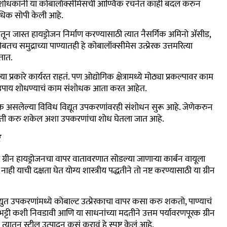
क संशोधकांनी या कोबालॉक्सीमेसची आण्विक रचनेत काही बदल करुन
ा अधिक सोपी केली आहे.
तून जास्त हायड्रोजन निर्माण करण्यासाठी त्यात नैसर्गिक अमिनो ॲसीड,
समुद्राच्या पाण्यातही हे कोबालॉक्सीमेस उत्प्रेरक उत्तमरित्या
ातात.
ा प्रकारे कार्यरत राहतं. पण ओद्योगिक क्षेत्रामध्ये मोठ्या प्रकल्पावर काम
यावर उपाय शोधण्याचं काम संशोधक आता करत आहेत.
यक असलेल्या विविध विद्यूत उपकरणांवरही संशोधन सुरू आहे. जेणेकरुन
िर्मिती करु शकेल अशा उपकरणांचा शोध घेतला जात आहे.
र
या या ग्रीन हायड्रोजनचा वापर वातावरणात सोडल्या जाणाऱ्या कार्बन वायूला
ी याची दक्षता घेत योग्य शास्त्रीय पद्धतीने तो नष्ट करण्यासाठी या ग्रीन
्युत उपकरणांमध्ये कोबाल्ट उत्प्रेरकाचा वापर कसा करु शकतो, पाण्याचं
ट्टी कशी निवडावी आणि या साधनांच्या मदतीने उत्तम पर्यावरणपूरक ग्रीन
त्यातून स्टील उत्पादन कसं करावं हे स्पष्ट केलं आहे.