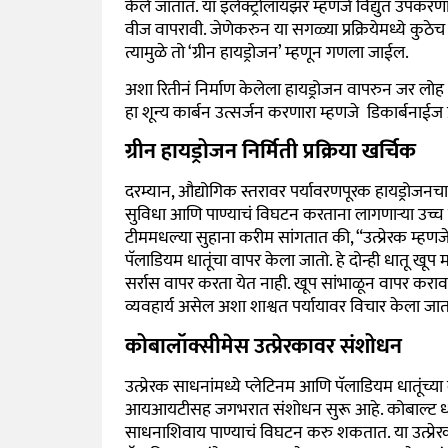
केले जातात. या इलेक्ट्रोलायझर म्हणजे विद्युत उपकरणा
वीज वापरावी. जेणेकरुन या सगळ्या प्रक्रियेमध्ये कुठेच
त्यामुळे तो ‘ग्रीन हायड्रोजन’ म्हणून गणला जाईल.
अशा रितीनं निर्माण केलेला हायड्रोजन वापरुन जर लोह ध
हा शून्य कार्बन उत्सर्जन करणारा म्हणजे
डिकार्बनाईज 
ग्रीन हायड्रोजन निर्मिती प्रक्रिया खर्चिक
दरम्यान, औद्योगिक स्तरावर पर्यावरणपूरक हायड्रोजनच
सुविधा आणि पाण्याचं विघटन करताना लागणाऱ्या उच्च दर
टीममधल्या सुहाना करीम सांगतात की, “उत्प्रेरक म्हणजे
पॅलाडियम धातूंचा वापर केला जातो. हे दोन्ही धातू खू
सर्रास वापर करता येत नाही. खूप सांभाळून वापर करावा 
व्यवहार्य असेल अशा शाश्वत पर्यायावर विचार केला जा
कोबालॉक्सीमेस उत्प्रेरकावर संशोधन
उत्प्रेरक साधनांमध्ये प्लेटिनम आणि पॅलाडियम धातूंच्य
आयआयटीसह जगभरात संशोधन सुरू आहे. कोबाल्ट धातू 
साधनाशिवाय पाण्याचं विघटन करु शकतात. या उत्प्रे