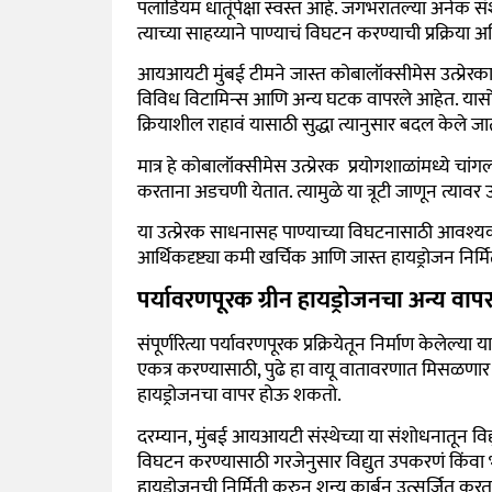
पॅलाडियम धातूंपेक्षा स्वस्त आहे. जगभरातल्या अने
त्याच्या साहय्याने पाण्याचं विघटन करण्याची प्रक्रिय
आयआयटी मुंबई टीमने जास्त कोबालॉक्सीमेस उत्प्रेरका
विविध विटामिन्स आणि अन्य घटक वापरले आहेत. यासोबतच 
क्रियाशील राहावं यासाठी सुद्धा त्यानुसार बदल केले ज
मात्र हे
कोबालॉक्सीमेस उत्प्रेरक प्रयोगशाळांमध्ये चांगल्य
करताना अडचणी येतात. त्यामुळे या त्रूटी जाणून त्
या उत्प्रेरक साधनासह पाण्याच्या विघटनासाठी आवश्
आर्थिकदृष्ट्या कमी खर्चिक आणि जास्त हायड्रोजन न
पर्यावरणपूरक ग्रीन हायड्रोजनचा अन्य वाप
संपूर्णरित्या पर्यावरणपूरक प्रक्रियेतून निर्माण केलेल्
एकत्र करण्यासाठी, पुढे हा वायू वातावरणात मिसळणार नाह
हायड्रोजनचा वापर होऊ शकतो.
दरम्यान, मुंबई आयआयटी संस्थेच्या या संशोधनातून विद
विघटन करण्यासाठी गरजेनुसार विद्युत उपकरणं किंवा भ
हायड्रोजनची निर्मिती करुन शून्य कार्बन उत्सर्जित करत 