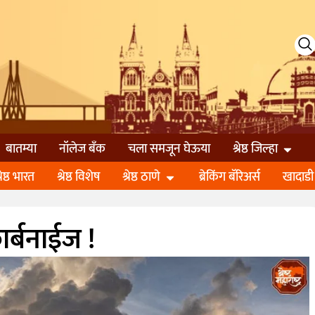
बातम्या
नॉलेज बॅंक
चला समजून घेऊया
श्रेष्ठ जिल्हा
्रेष्ठ भारत
श्रेष्ठ विशेष
श्रेष्ठ ठाणे
ब्रेकिंग बॅरिअर्स
खादाडी
ार्बनाईज !