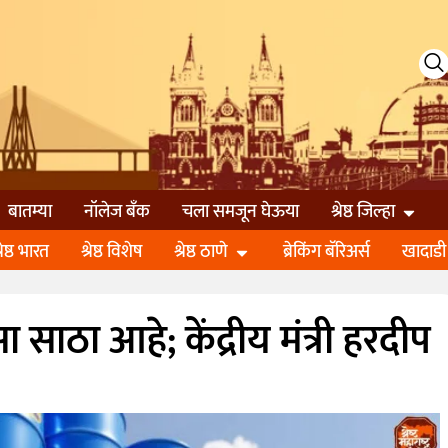
बातम्या
नॉलेज बॅंक
चला समजून घेऊया
श्रेष्ठ जिल्हा
्रेष्ठ भारत
श्रेष्ठ विशेष
श्रेष्ठ ठाणे
ब्रेकिंग बॅरिअर्स
खादाडी
 साठा आहे; केंद्रीय मंत्री हरदीप