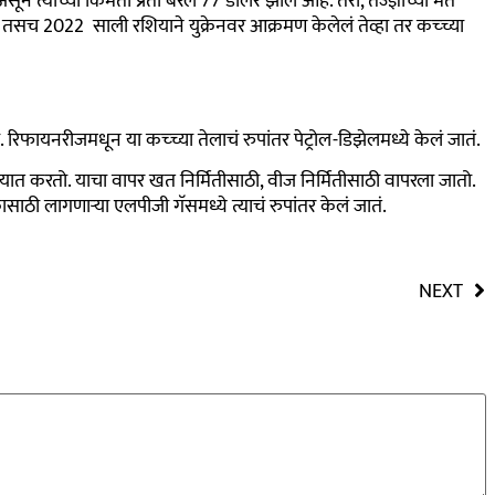
 असून त्यांच्या किंमती प्रती बॅरल 77 डॉलर झालं आहे. तरी, तज्ज्ञांच्या मते
हेत. तसच 2022 साली रशियाने युक्रेनवर आक्रमण केलेलं तेव्हा तर कच्च्या
फायनरीजमधून या कच्च्या तेलाचं रुपांतर पेट्रोल-डिझेलमध्ये केलं जातं.
त करतो. याचा वापर खत निर्मितीसाठी, वीज निर्मितीसाठी वापरला जातो.
ी लागणाऱ्या एलपीजी गॅसमध्ये त्याचं रुपांतर केलं जातं.
NEXT