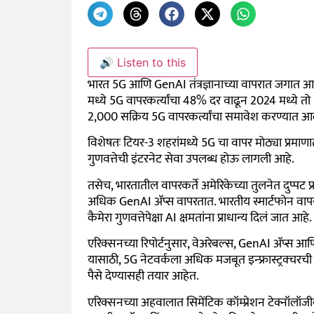
🔊 Listen to this
भारत 5G आणि GenAI तंत्रज्ञानाच्या वापरात जगात आ
मध्ये 5G वापरकर्त्यांचा 48% दर वाढून 2024 मध्ये 
2,000 सक्रिय 5G वापरकर्त्यांचा समावेश करण्यात आ
विशेषतः टियर-3 शहरांमध्ये 5G चा वापर मोठ्या प्रमाण
गुणवत्तेची इंटरनेट सेवा उपलब्ध होऊ लागली आहे.
तसेच, भारतातील वापरकर्ते अमेरिकेच्या तुलनेत दुप्
अधिक GenAI ॲप्स वापरतात. भारतीय स्मार्टफोन वाप
कैमेरा गुणवत्तेपेक्षा AI क्षमतांना प्राधान्य दिलं जात आहे.
एरिक्सनच्या रिपोर्टनुसार, वेअरेबल्स, GenAI ॲप्स आण
यासाठी, 5G नेटवर्कला अधिक मजबूत इन्फ्रास्ट्रक्चर
पैसे देण्यासही तयार आहेत.
एरिक्सनच्या अहवालात सिमेंटिक कॉम्प्रेशन टेक्नॉलॉज