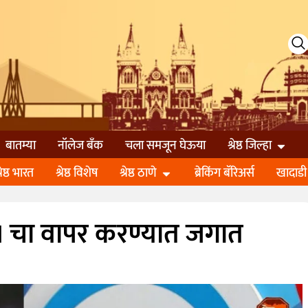
बातम्या
नॉलेज बॅंक
चला समजून घेऊया
श्रेष्ठ जिल्हा
्रेष्ठ भारत
श्रेष्ठ विशेष
श्रेष्ठ ठाणे
ब्रेकिंग बॅरिअर्स
खादाडी
चा वापर करण्यात जगात