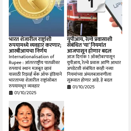
भारत शेजारील राष्ट्रांशी
युपीआय, रेल्वे प्रवासाशी
रुपयामध्ये व्यवहार करणार;
संबंधित ‘या’ नियमांत
आरबीआयचा निर्णय
आजपासून होणार बदल
Internationalisation of
आज दिनांक 1 ऑक्टोबरपासून
Rupee : आंतरराष्ट्रीय पातळीवर
युपीआय, रेल्वे प्रवास आणि आधार
रुपयाचं स्थान मजबूत व्हावं
अपडेटशी संबंधित काही नव्या
यासाठी रिझर्व्ह बँक ऑफ इंडियाने
नियमांच्या अंमलबजावणीला
भारताच्या शेजारील राष्ट्रांसोबत
सुरूवात होणार आहे. हे बदल
रुपयामधून व्यवहार
01/10/2025
01/10/2025