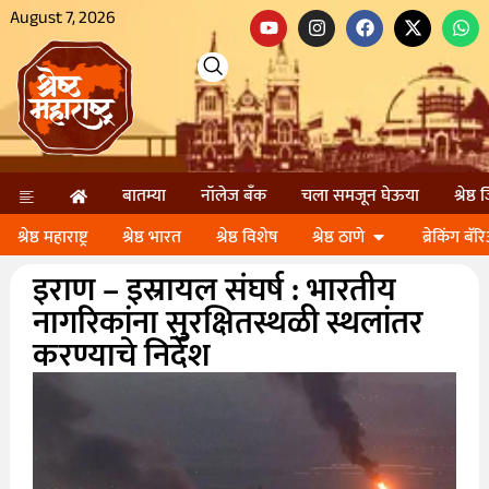
August 7, 2026
बातम्या
नॉलेज बॅंक
चला समजून घेऊया
श्रेष्ठ
श्रेष्ठ महाराष्ट्र
श्रेष्ठ भारत
श्रेष्ठ विशेष
श्रेष्ठ ठाणे
ब्रेकिंग बॅर
इराण – इस्रायल संघर्ष : भारतीय
नागरिकांना सुरक्षितस्थळी स्थलांतर
करण्याचे निर्देश