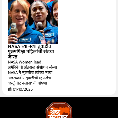
NASA च्या नव्या तुकडीत
पुरुषांपेक्षा महिलांची संख्या
जास्त
NASA Women lead :
अमेरिकेची अंतराळ संशोधन संस्था
NASA ने नुकतीच त्यांच्या नव्या
अंतराळवीर तुकडीची म्हणजेच
'एस्ट्रोनॉट क्लास' ची घोषणा
01/10/2025