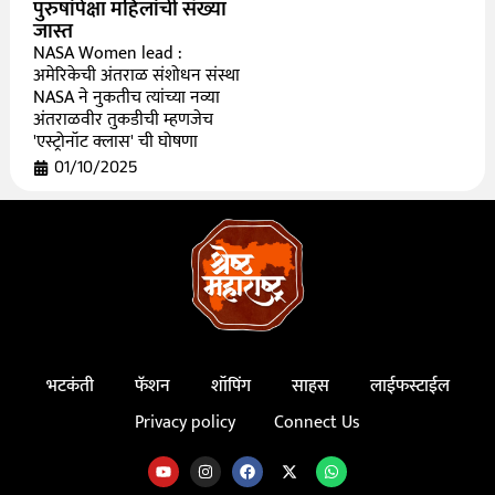
पुरुषांपेक्षा महिलांची संख्या
जास्त
NASA Women lead :
अमेरिकेची अंतराळ संशोधन संस्था
NASA ने नुकतीच त्यांच्या नव्या
अंतराळवीर तुकडीची म्हणजेच
'एस्ट्रोनॉट क्लास' ची घोषणा
01/10/2025
भटकंती
फॅशन
शॉपिंग
साहस
लाईफस्टाईल
Privacy policy
Connect Us