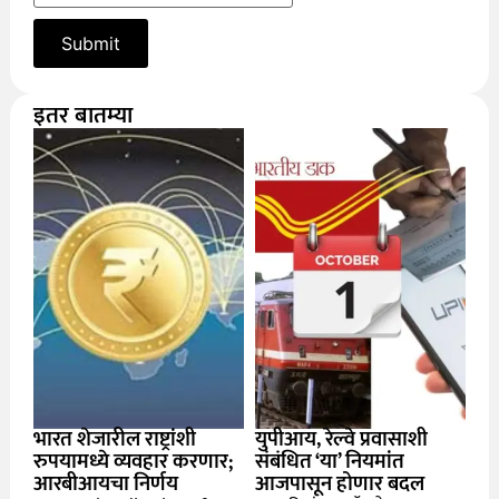
इतर बातम्या
भारत शेजारील राष्ट्रांशी
युपीआय, रेल्वे प्रवासाशी
रुपयामध्ये व्यवहार करणार;
संबंधित ‘या’ नियमांत
आरबीआयचा निर्णय
आजपासून होणार बदल