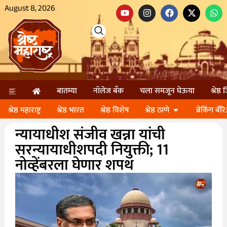
August 8, 2026
बातम्या
नॉलेज बॅंक
चला समजून घेऊया
श्रेष्ठ
श्रेष्ठ महाराष्ट्र
श्रेष्ठ भारत
श्रेष्ठ विशेष
श्रेष्ठ ठाणे
ब्रेकिंग बॅर
न्यायाधीश संजीव खन्ना यांची
सरन्यायाधीशपदी नियुक्ती; 11
नोव्हेंबरला घेणार शपथ