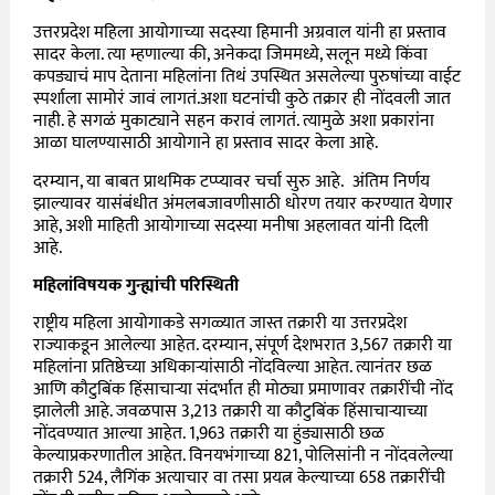
उत्तरप्रदेश महिला आयोगाच्या सदस्या हिमानी अग्रवाल यांनी हा प्रस्ताव
सादर केला. त्या म्हणाल्या की, अनेकदा जिममध्ये, सलून मध्ये किंवा
कपड्याचं माप देताना महिलांना तिथं उपस्थित असलेल्या पुरुषांच्या वाईट
स्पर्शाला सामोरं जावं लागतं.अशा घटनांची कुठे तक्रार ही नोंदवली जात
नाही. हे सगळं मुकाट्याने सहन करावं लागतं. त्यामुळे अशा प्रकारांना
आळा घालण्यासाठी आयोगाने हा प्रस्ताव सादर केला आहे.
दरम्यान, या बाबत प्राथमिक टप्प्यावर चर्चा सुरु आहे. अंतिम निर्णय
झाल्यावर यासंबंधीत अंमलबजावणीसाठी धोरण तयार करण्यात येणार
आहे, अशी माहिती आयोगाच्या सदस्या मनीषा अहलावत यांनी दिली
आहे.
महिलांविषयक गुन्ह्यांची परिस्थिती
राष्ट्रीय महिला आयोगाकडे सगळ्यात जास्त तक्रारी या उत्तरप्रदेश
राज्याकडून आलेल्या आहेत. दरम्यान, संपूर्ण देशभरात 3,567 तक्रारी या
महिलांना प्रतिष्ठेच्या अधिकाऱ्यांसाठी नोंदविल्या आहेत. त्यानंतर छळ
आणि कौटुबिंक हिंसाचाऱ्या संदर्भात ही मोठ्या प्रमाणावर तक्रारींची नोंद
झालेली आहे. जवळपास
3,213 तक्रारी या
कौटुबिंक हिंसाचाऱ्याच्या
नोंदवण्यात आल्या आहेत.
1,963 तक्रारी या
हुंड्यासाठी छळ
केल्याप्रकरणातील आहेत. विनयभंगाच्या 821, पोलिसांनी न नोंदवलेल्या
तक्रारी
524, लैगिंक अत्याचार वा तसा प्रयत्न केल्याच्या 658 तक्रारींची