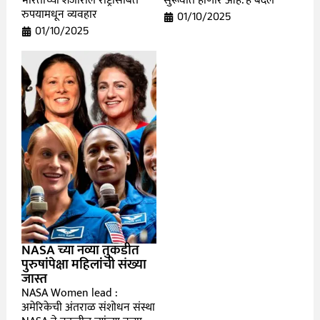
भारताच्या शेजारील राष्ट्रांसोबत
सुरूवात होणार आहे. हे बदल
रुपयामधून व्यवहार
01/10/2025
01/10/2025
NASA च्या नव्या तुकडीत
पुरुषांपेक्षा महिलांची संख्या
जास्त
NASA Women lead :
अमेरिकेची अंतराळ संशोधन संस्था