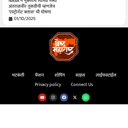
NASA ने नुकतीच त्यांच्या नव्या
अंतराळवीर तुकडीची म्हणजेच
'एस्ट्रोनॉट क्लास' ची घोषणा
01/10/2025
भटकंती
फॅशन
शॉपिंग
साहस
लाईफस्टाईल
Privacy policy
Connect Us