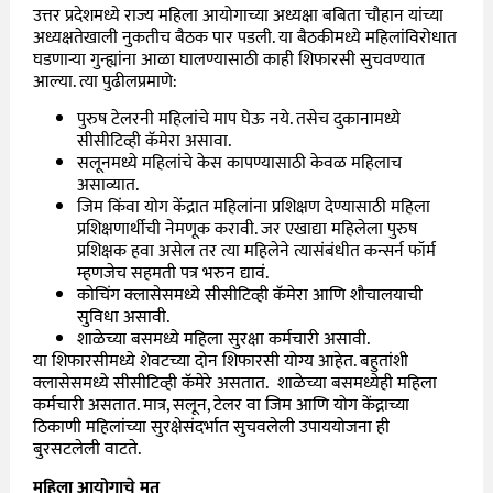
उत्तर प्रदेशमध्ये राज्य महिला आयोगाच्या अध्यक्षा बबिता चौहान यांच्या
अध्यक्षतेखाली नुकतीच बैठक पार पडली. या बैठकीमध्ये महिलांविरोधात
घडणाऱ्या गुन्ह्यांना आळा घालण्यासाठी काही शिफारसी सुचवण्यात
आल्या. त्या पुढीलप्रमाणे:
पुरुष टेलरनी महिलांचे माप घेऊ नये. तसेच दुकानामध्ये
सीसीटिव्ही कॅमेरा असावा.
सलूनमध्ये महिलांचे केस कापण्यासाठी केवळ महिलाच
असाव्यात.
जिम किंवा योग केंद्रात महिलांना प्रशिक्षण देण्यासाठी महिला
प्रशिक्षणार्थीची नेमणूक करावी. जर एखाद्या महिलेला पुरुष
प्रशिक्षक हवा असेल तर त्या महिलेने त्यासंबंधीत कन्सर्न फॉर्म
म्हणजेच सहमती पत्र भरुन द्यावं.
कोचिंग क्लासेसमध्ये सीसीटिव्ही कॅमेरा आणि शौचालयाची
सुविधा असावी.
शाळेच्या बसमध्ये महिला सुरक्षा कर्मचारी असावी.
या शिफारसीमध्ये शेवटच्या दोन शिफारसी योग्य आहेत. बहुतांशी
क्लासेसमध्ये सीसीटिव्ही कॅमेरे असतात. शाळेच्या बसमध्येही महिला
कर्मचारी असतात. मात्र, सलून, टेलर वा जिम आणि योग केंद्राच्या
ठिकाणी महिलांच्या सुरक्षेसंदर्भात सुचवलेली उपाययोजना ही
बुरसटलेली वाटते.
महिला आयोगाचे मत