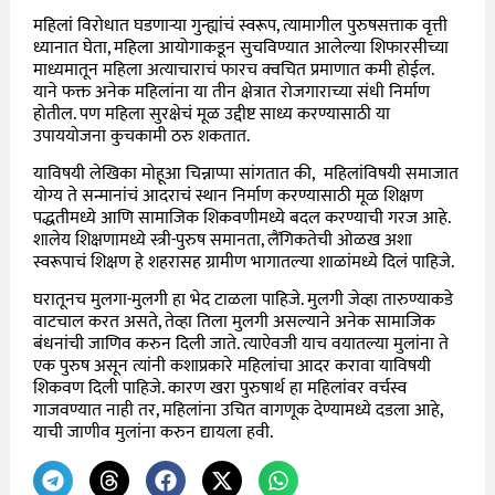
महिलां विरोधात घडणाऱ्या गुन्ह्यांचं स्वरूप, त्यामागील पुरुषसत्ताक वृत्ती
ध्यानात घेता, महिला आयोगाकडून सुचविण्यात आलेल्या शिफारसीच्या
माध्यमातून महिला अत्याचाराचं फारच क्वचित प्रमाणात कमी होईल.
याने फक्त अनेक महिलांना या तीन क्षेत्रात रोजगाराच्या संधी निर्माण
होतील. पण महिला सुरक्षेचं मूळ उद्दीष्ट साध्य करण्यासाठी या
उपाययोजना कुचकामी ठरु शकतात.
याविषयी लेखिका मोहूआ चिन्नाप्पा सांगतात की, महिलांविषयी समाजात
योग्य ते सन्मानांचं आदराचं स्थान निर्माण करण्यासाठी मूळ शिक्षण
पद्धतीमध्ये आणि सामाजिक शिकवणीमध्ये बदल करण्याची गरज आहे.
शालेय शिक्षणामध्ये स्त्री-पुरुष समानता, लैंगिकतेची ओळख अशा
स्वरूपाचं शिक्षण हे शहरासह ग्रामीण भागातल्या शाळांमध्ये दिलं पाहिजे.
घरातूनच मुलगा-मुलगी हा भेद टाळला पाहिजे. मुलगी जेव्हा तारुण्याकडे
वाटचाल करत असते, तेव्हा तिला मुलगी असल्याने अनेक सामाजिक
बंधनांची जाणिव करुन दिली जाते. त्याऐवजी याच वयातल्या मुलांना ते
एक पुरुष असून त्यांनी कशाप्रकारे महिलांचा आदर करावा याविषयी
शिकवण दिली पाहिजे. कारण खरा पुरुषार्थ हा महिलांवर वर्चस्व
गाजवण्यात नाही तर, महिलांना उचित वागणूक देण्यामध्ये दडला आहे,
याची जाणीव मुलांना करुन द्यायला हवी.