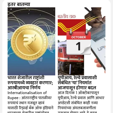
इतर बातम्या
भारत शेजारील राष्ट्रांशी
युपीआय, रेल्वे प्रवासाशी
रुपयामध्ये व्यवहार करणार;
संबंधित ‘या’ नियमांत
आरबीआयचा निर्णय
आजपासून होणार बदल
Internationalisation of
आज दिनांक 1 ऑक्टोबरपासून
Rupee : आंतरराष्ट्रीय पातळीवर
युपीआय, रेल्वे प्रवास आणि आधार
रुपयाचं स्थान मजबूत व्हावं
अपडेटशी संबंधित काही नव्या
यासाठी रिझर्व्ह बँक ऑफ इंडियाने
नियमांच्या अंमलबजावणीला