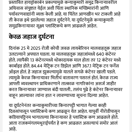
प्रस्तावित हायड्रोकार्बन प्रकल्पामुळे कन्याकुमारी समुद्र किनाऱ्यावरील
अधिवास संपुष्टात येईल अशी चिंता स्थानिक मच्छिमारांनी आणि
पर्यावरणवाद्यांनी व्यक्त केली आहे. या चिंतेत आणखीन भर टाकली आहे
ती केरळ इथे झालेल्या जहाज दुर्घटनेने. या दुर्घटनेमुळे कन्याकुमारी
समुद्रकिनाऱ्यावर सूक्ष्म प्लास्टिकचे कण आढळले आहेत.
केरळ जहाज दुर्घटना
दिनांक 25 मे 2025 रोजी कोची जवळ लायबेरियन मालवाहतूक जहाज
उलटल्याने अपघात घडला. या मालवाहतूक जहाजांमध्ये 640 कंटेनर
होते. त्यापैकी 13 कंटेनरमध्ये धोकादायक माल होता तर 12 कंटेनर मध्ये
कार्बाइड होते. 84.44
मेट्रिक टन डिझेल आणि 367.1 मेट्रिक टन फर्नेस
ऑइल होतं. हे जहाज झुकल्यामुळे यातले सगळे कंटेनर खाली पडले.
त्यामुळे केरळ किनाऱ्यावर भितीचं वातावरण पसरलं होतं. केरळ राज्य
आपत्ती व्यवस्थापन प्राधिकरणाने तात्काळ नागरिकांना असर्ज जाहीर
करत किनाऱ्यावर जाण्यास बंदी घातली.. तसंच पुढे हे कंटेनर किनाऱ्यावर
वाहून आल्यावर त्यांना हात न लावण्याच्या सूचना दिल्या आहेत.
या दुर्घटनेनंतर कन्याकुमारीच्या किनारपट्टी भागात गेल्या काही
दिवसांपासून प्लास्टिकचे कण आढळून येत आहेत. यापूर्वी नीरोडीपासून
कडियापट्टिनम भागातल्या किनाऱ्यावर हे प्लास्टिक कण आढळले होते.
आता राजकमंगलमथुराईपर्यंत हे कण आढळत असल्याचं समोर आलं
आहे.