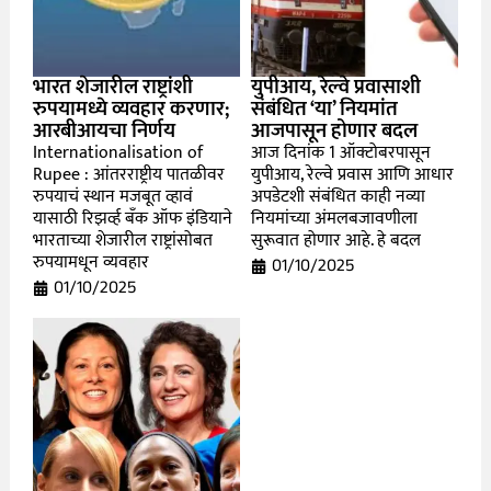
भारत शेजारील राष्ट्रांशी
युपीआय, रेल्वे प्रवासाशी
रुपयामध्ये व्यवहार करणार;
संबंधित ‘या’ नियमांत
आरबीआयचा निर्णय
आजपासून होणार बदल
Internationalisation of
आज दिनांक 1 ऑक्टोबरपासून
Rupee : आंतरराष्ट्रीय पातळीवर
युपीआय, रेल्वे प्रवास आणि आधार
रुपयाचं स्थान मजबूत व्हावं
अपडेटशी संबंधित काही नव्या
यासाठी रिझर्व्ह बँक ऑफ इंडियाने
नियमांच्या अंमलबजावणीला
भारताच्या शेजारील राष्ट्रांसोबत
सुरूवात होणार आहे. हे बदल
रुपयामधून व्यवहार
01/10/2025
01/10/2025