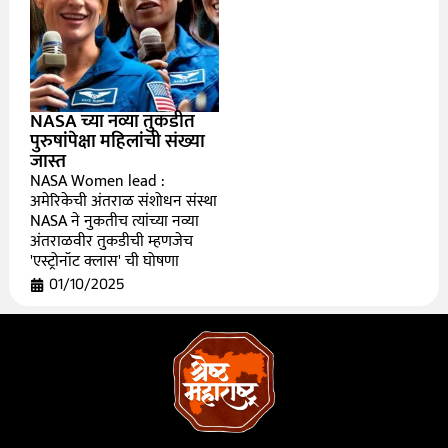
NASA च्या नव्या तुकडीत
पुरुषांपेक्षा महिलांची संख्या
जास्त
NASA Women lead :
अमेरिकेची अंतराळ संशोधन संस्था
NASA ने नुकतीच त्यांच्या नव्या
अंतराळवीर तुकडीची म्हणजेच
'एस्ट्रोनॉट क्लास' ची घोषणा
01/10/2025