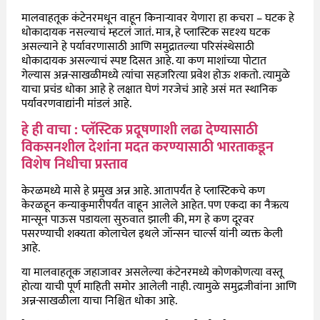
मालवाहतूक कंटेनरमधून वाहून किनाऱ्यावर येणारा हा कचरा – घटक हे
धोकादायक नसल्याचं म्हटलं जातं. मात्र, हे प्लास्टिक सदृश्य घटक
असल्याने हे पर्यावरणासाठी आणि समुद्रातल्या परिसंस्थेसाठी
धोकादायक असल्याचं स्पष्ट दिसत आहे. या कण माशांच्या पोटात
गेल्यास अन्न-साखळीमध्ये त्यांचा सहजरित्या प्रवेश होऊ शकतो. त्यामुळे
याचा प्रचंड धोका आहे हे लक्षात घेणं गरजेचं आहे असं मत स्थानिक
पर्यावरणवाद्यांनी मांडलं आहे.
हे ही वाचा : प्लॅस्टिक प्रदूषणाशी लढा देण्यासाठी
विकसनशील देशांना मदत करण्यासाठी भारताकडून
विशेष निधीचा प्रस्ताव
केरळमध्ये मासे हे प्रमुख अन्न आहे. आतापर्यंत हे प्लास्टिकचे कण
केरळहून कन्याकुमारीपर्यंत वाहून आलेले आहेत. पण एकदा का नैऋत्य
मान्सून पाऊस पडायला सुरुवात झाली की, मग हे कण दूरवर
पसरण्याची शक्यता कोलाचेल इथले जॉन्सन चार्ल्स यांनी व्यक्त केली
आहे.
या मालवाहतूक जहाजावर असलेल्या कंटेनरमध्ये कोणकोणत्या वस्तू
होत्या याची पूर्ण माहिती समोर आलेली नाही. त्यामुळे समुद्रजीवांना आणि
अन्न-साखळीला याचा निश्चित धोका आहे.