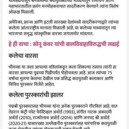
चामड्यापासून बनवलेल्या कठपुतळ्यांच्या माध्यमातून रामायण आणि
महाभारतातील प्रसंग मनमोहकरुपात सादरीकरण केल्याने त्यांना विशेष
ओळख मिळाली.
अमेरिका, फ्रान्स आणि इटली सारख्या देशांमध्ये सादरीकरणाद्वारे त्यांच्या
कलेला आंतरराष्ट्रीय मान्यता मिळाली आहे. या कलेच्या माध्यमातून त्या
भारताचा समृद्ध सांस्कृतिक वारसा जगासमोर मांडतात.
हे ही वाचा : सोनू कंवर यांची बालविवाहाविरुद्धची लढाई
कलेचा वारसा
भीमव्वा या जशा आपल्या वडिलांकडून कला शिकल्या तसाच त्यांनी हा
वारसा आपल्या पुढच्या पिढीपर्यंत पोहोचवला आहे. आज त्यांच्या 75
वर्षाचा मुलगा केशप्पा देखील एक प्रसिद्ध कठपुतळी कलाकार आणि
विविध पुरस्कार विजेते आहेत.
कलेला पुरस्कारांची झालर
पद्मश्री पुरस्कारासह भीमव्वा यांना अनेक पुरस्काराने गौरविलं आहे. यात
तेहरान कंट्री पपेट फेस्टिव्हल अवॉर्ड (1993), संगीत नाटक अकादमी
अवॉर्ड (2010), राज्योत्सव अवॉर्ड (2014) आणि जनपद श्री अवॉर्ड
(2020-21) यासारख्या उल्लेखनीय पुरस्कारांसह पारंपारिक कठपुतळी