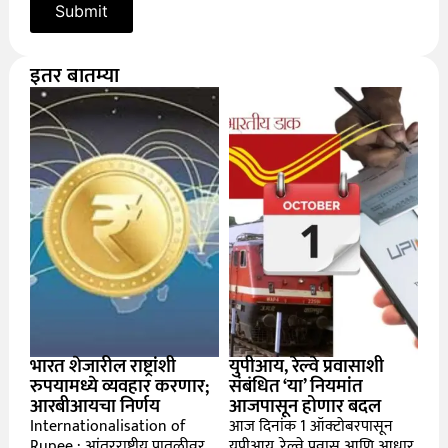
इतर बातम्या
भारत शेजारील राष्ट्रांशी
युपीआय, रेल्वे प्रवासाशी
रुपयामध्ये व्यवहार करणार;
संबंधित ‘या’ नियमांत
आरबीआयचा निर्णय
आजपासून होणार बदल
Internationalisation of
आज दिनांक 1 ऑक्टोबरपासून
Rupee : आंतरराष्ट्रीय पातळीवर
युपीआय, रेल्वे प्रवास आणि आधार