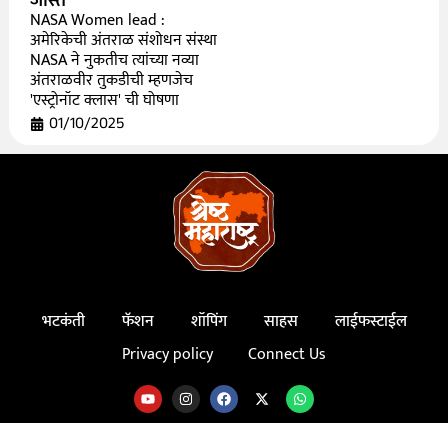
जास्त
NASA Women lead :
अमेरिकेची अंतराळ संशोधन संस्था
NASA ने नुकतीच त्यांच्या नव्या
अंतराळवीर तुकडीची म्हणजेच
'एस्ट्रोनॉट क्लास' ची घोषणा
01/10/2025
भटकंती
फॅशन
शॉपिंग
साहस
लाईफस्टाईल
Privacy policy
Connect Us