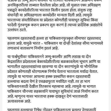
पीओके हा जम्मू आणि काश्मीर या राज्यात पाकिस्तानने आक्रमण करून
अनधिकृतरीत्या ताब्यात घेतलेला प्रदेश आहे. जो मुळात एका अधिग्रहण
पत्राद्वारे कायदेशीररित्या भारतात विलीन झाला होता. संयुक्त राष्ट्र
संघानेही या अधिग्रहणाला कायदेशीर मान्यता दिली आहे. त्यामुळे
भारताच्या संमतीशिवाय या प्रदेशात कोणतीही पायाभूत सुविधा किंवा
परदेशी गुंतवणूक करुन प्रकल्प सुरु करणं हे त्याच्या प्रादेशिक अखंडतेचे
उल्लंघन ठरते.
पहलगाम दहशतवादी हल्ला हा पाकिस्तानपुरस्कृत सीमापार दहशतवाद
हल्ला आहे. यामुळे भारत – पाकिस्तान या दोन्ही देशांसह सीमा भागामध्ये
तणावाचं वातावरण निर्माण झालं आहे.
या पार्श्वभूमीवर पाकिस्तानने जम्मू-काश्मीर आणि लडाख या दोन
केंद्रशासित प्रदेशातला बेकायदेशीररीत्या बळकावलेला भूभाग आणि या
भागातील दहशतवाद्यांच्या छावण्या या दोन कारणांमुळे या भौगोलिक
प्रदेशात कोणताही धोरणात्मक निर्णय घेताना भारताला मर्यादा येतात.
त्यामुळे या भागावर आपल्या हक्क प्रस्थापित करुन दहशतवादी
हल्ल्याचा बदला घेणं हे एवढ्यापुरता मर्यादित नाही. तर हा भाग
पाकिस्तानसाठी देखील तितकाच महत्त्वाचा आहे. त्यामुळे या भागात
पाकिस्तान चीनच्या सहकार्याने पायाभूत सुविधांचं जाळं निर्माण करत
आहे. म्हणूनच यावर भारताचा हक्क दाखवून देणं भारतासाठी
अत्यावश्यक आहे.
पहलगाम हल्ल्याचा निषेध नोंदवत पाकिस्तानला प्रत्युत्तर देण्यासाठी