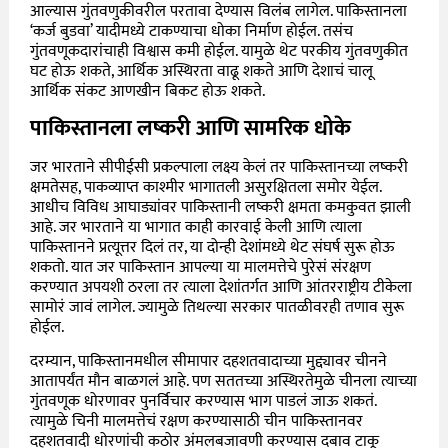
आल्यास गुंतवणुकीवरील परतावा देण्यास विलंब लागेल. पाकिस्तानला
‘कर्ज बुडवा’ यादीमध्ये टाकण्याचा धोका निर्माण होईल. तसंच
गुंतवणूकदारांचाही विश्वास कमी होईल. यामुळे थेट परकीय गुंतवणुकीत
घट होऊ शकते, आर्थिक अस्थिरता वाढू शकते आणि देशाचं चालू
आर्थिक संकट आणखीन बिकट होऊ शकते.
पाकिस्तानला लष्करी आणि सामरिक धोके
जर भारताने सीपीईसी प्रकल्पाला लक्ष्य केलं तर पाकिस्तानच्या लष्करी
क्षमतेसह, पाकव्याप्त काश्मीर भागातली असुरक्षितला समोर येईल.
आधीच विविध आघाड्यांवर पाकिस्तानी लष्करी क्षमता कमकुवत झाली
आहे. जर भारताने या भागात काही कारवाई केली आणि त्याला
पाकिस्तानने प्रत्यूत्तर दिलं तर, या दोन्ही देशांमध्ये थेट संघर्ष सुरू होऊ
शकतो. यात जर पाकिस्तान आपल्या या मालमत्तेचे पुरेसं संरक्षण
करण्यात अपयशी ठरला तर त्याला देशांतर्गत आणि आंतरराष्ट्रीय टीकेला
सामोरं जावं लागेल. ज्यामुळे तिथल्या सरकार पातळीवरही तणाव सुरू
होईल.
दरम्यान, पाकिस्तानमधील सीमापार दहशतवादाच्या मुद्द्यावर चीनने
आतापर्यंत मौन बाळगलं आहे. पण सततच्या अस्थिरतेमुळे चीनला त्याच्या
गुंतवणूक धोरणावर पुनर्विचार करण्यास भाग पाडलं जाऊ शकतं.
त्यामुळे चिनी मालमत्तेचं रक्षण करण्यासाठी चीन पाकिस्तानवर
दहशतवादी धोरणांची कठोर अंमलबजावणी करण्यास दबाव टाकू