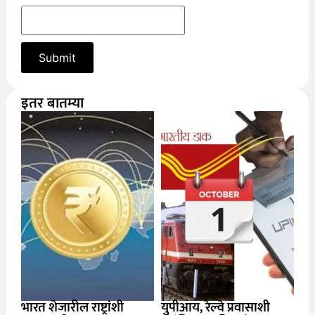
इतर बातम्या
भारत शेजारील राष्ट्रांशी
युपीआय, रेल्वे प्रवासाशी