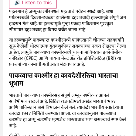
🔊 Listen to this
पहलगाम हे जम्मू-काश्मीरमधलं महत्त्वाचं पर्यटन स्थळं आहे. अशा
पर्यटनस्थळी दिवसा-ढवळ्या झालेल्या दहशतवादी हल्ल्यामुळे संपूर्ण जग
हादरुन गेलं आहे. या हल्ल्यामुळे पुन्हा एकदा पाकिस्तान पुरस्कृत
सीमापार दहशतवाद हा विषय चर्चेत आला आहे.
या हल्ल्यामुळे पाकव्याप्त काश्मीरमध्ये पाकिस्तानने चीनच्या सहकार्याने
सुरू केलेली धोरणात्मक गुंतवणुकीवर सगळ्यांच्या नजरा रोखल्या गेल्या
आहेत. त्यामुळे पाकव्याप्त काश्मीरमध्ये चायना-पाकिस्तान इकॉनॉमीक
कॉरिडोर (CPEC) आणि चायना बेल्ट अँड रोड इनिशिअटिव्ह (BRI) या
प्रकल्पांच्या कामाची गती आता मंदावणार आहे.
पाकव्याप्त काश्मीर हा कायदेशीररित्या भारताचा
भूभाग
भारताने पाकव्याप्त काश्मीरसह संपूर्ण जम्मू-काश्मीरवर आपलं
सार्वभौमत्व राखलं आहे. ब्रिटिश राजवटीमध्ये अखंड भारताचं भारत
आणि पाकिस्तान असं विभाजन केलं गेलं. त्यावेळी भारतीय स्वातंत्र्याचा
कायदा 1947 निर्मिती करण्यात आला. या कायद्यानुसार पाकव्याप्त
काश्मीर हा जम्मू -काश्मीर म्हणजेच भारताचाच भाग असल्याचं स्पष्ट केलं
आहे.