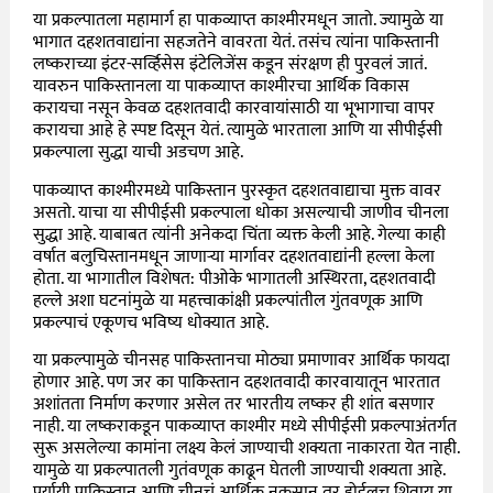
या प्रकल्पातला महामार्ग हा पाकव्याप्त काश्मीरमधून जातो. ज्यामुळे या
भागात दहशतवाद्यांना सहजतेने वावरता येतं. तसंच त्यांना पाकिस्तानी
लष्कराच्या इंटर-सर्व्हिसेस इंटेलिजेंस कडून संरक्षण ही पुरवलं जातं.
यावरुन पाकिस्तानला या पाकव्याप्त काश्मीरचा आर्थिक विकास
करायचा नसून केवळ दहशतवादी कारवायांसाठी या भूभागाचा वापर
करायचा आहे हे स्पष्ट दिसून येतं. त्यामुळे भारताला आणि या सीपीईसी
प्रकल्पाला सुद्धा याची अडचण आहे.
पाकव्याप्त काश्मीरमध्ये पाकिस्तान पुरस्कृत दहशतवाद्याचा मुक्त वावर
असतो. याचा या सीपीईसी प्रकल्पाला धोका असल्याची जाणीव चीनला
सुद्धा आहे. याबाबत त्यांनी अनेकदा चिंता व्यक्त केली आहे. गेल्या काही
वर्षात बलुचिस्तानमधून जाणाऱ्या मार्गावर दहशतवाद्यांनी हल्ला केला
होता. या भागातील विशेषत: पीओके भागातली अस्थिरता, दहशतवादी
हल्ले अशा घटनांमुळे या महत्त्वाकांक्षी प्रकल्पांतील गुंतवणूक आणि
प्रकल्पाचं एकूणच भविष्य धोक्यात आहे.
या प्रकल्पामुळे चीनसह पाकिस्तानचा मोठ्या प्रमाणावर आर्थिक फायदा
होणार आहे. पण जर का पाकिस्तान दहशतवादी कारवायातून भारतात
अशांतता निर्माण करणार असेल तर भारतीय लष्कर ही शांत बसणार
नाही. या लष्कराकडून पाकव्याप्त काश्मीर मध्ये सीपीईसी प्रकल्पाअंतर्गत
सुरू असलेल्या कामांना लक्ष्य केलं जाण्याची शक्यता नाकारता येत नाही.
यामुळे या प्रकल्पातली गुतंवणूक काढून घेतली जाण्याची शक्यता आहे.
पर्यायी पाकिस्तान आणि चीनचं आर्थिक नुकसान तर होईलच शिवाय या