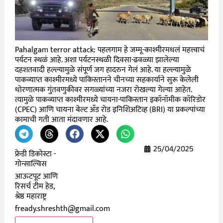
Pahalgam terror attack: पहलगाम हे जम्मू-काश्मीरमधलं महत्त्वाचं
पर्यटन स्थळं आहे. अशा पर्यटनस्थळी दिवसा-ढवळ्या झालेल्या
दहशतवादी हल्ल्यामुळे संपूर्ण जग हादरुन गेलं आहे. या हल्ल्यामुळे
पाकव्याप्त काश्मीरमध्ये पाकिस्तानने चीनच्या सहकार्याने सुरू केलेली
धोरणात्मक गुंतवणुकीवर सगळ्यांच्या नजरा रोखल्या गेल्या आहेत.
त्यामुळे पाकव्याप्त काश्मीरमध्ये चायना-पाकिस्तान इकॉनॉमीक कॉरिडोर
(CPEC) आणि चायना बेल्ट अँड रोड इनिशिअटिव्ह (BRI) या प्रकल्पांच्या
कामाची गती आता मंदावणार आहे.
25/04/2025
फ्रेडी डिकोस्टा -
गोन्साल्विस
आऊटपूट आणि
रिसर्च टीम हेड,
श्रेष्ठ महाराष्ट्र
fready.shreshth@gmail.com