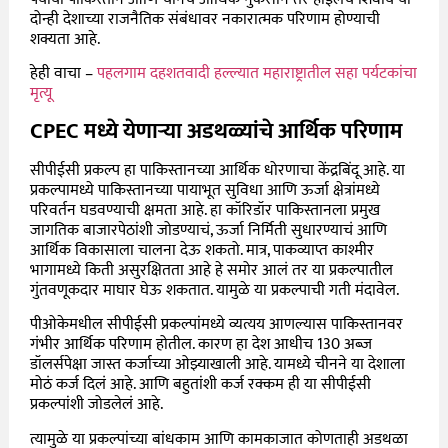
दोन्ही देशाच्या राजनैतिक संबंधावर नकारात्मक परिणाम होण्याची
शक्यता आहे.
हेही वाचा –
पहलगाम दहशतवादी हल्ल्यात महाराष्ट्रातील सहा पर्यटकांचा
मृत्यू
CPEC मध्ये येणाऱ्या अडथळ्यांचे आर्थिक परिणाम
सीपीईसी प्रकल्प हा पाकिस्तानच्या आर्थिक धोरणाचा केंद्रबिंदू आहे. या
प्रकल्पामध्ये पाकिस्तानच्या पायाभूत सुविधा आणि ऊर्जा क्षेत्रांमध्ये
परिवर्तन घडवण्याची क्षमता आहे. हा कॉरिडॉर पाकिस्तानला प्रमुख
जागतिक बाजारपेठांशी जोडण्याचं, ऊर्जा निर्मिती सुधारण्याचं आणि
आर्थिक विकासाला चालना देऊ शकतो. मात्र, पाकव्याप्त काश्मीर
भागामध्ये किती असुरक्षितता आहे हे समोर आलं तर या प्रकल्पातील
गुंतवणूकदार माघार घेऊ शकतात. यामुळे या प्रकल्पाची गती मंदावेल.
पीओकेमधील सीपीईसी प्रकल्पांमध्ये व्यत्यय आणल्यास पाकिस्तानवर
गंभीर आर्थिक परिणाम होतील. कारण हा देश आधीच 130 अब्ज
डॉलर्सपेक्षा जास्त कर्जाच्या ओझ्याखाली आहे. यामध्ये चीनने या देशाला
मोठं कर्ज दिलं आहे. आणि बहुतांशी कर्ज रक्कम ही या सीपीईसी
प्रकल्पांशी जोडलेलं आहे.
त्यामुळे या प्रकल्पांच्या बांधकाम आणि कामकाजात कोणताही अडथळा