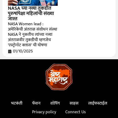
NASA च्या नव्या तुकडीत
पुरुषांपेक्षा महिलांची संख्या
जास्त
NASA Women lead :
अमेरिकेची अंतराळ संशोधन संस्था
NASA ने नुकतीच त्यांच्या नव्या
अंतराळवीर तुकडीची म्हणजेच
'एस्ट्रोनॉट क्लास' ची घोषणा
01/10/2025
भटकंती
फॅशन
शॉपिंग
साहस
लाईफस्टाईल
Privacy policy
Connect Us