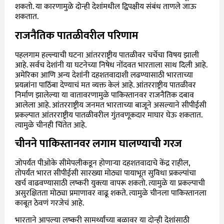
शकतो. या कारणामुळे दोन्ही देशांमधील द्विपक्षीय संबंध ताणले जाऊ
शकतात.
राजनैतिक पातळीवरील परिणाम
पहलगाम हल्ल्याची घटना आंतरराष्ट्रीय पातळीवर चर्चेचा विषय झाली
आहे. सर्वच देशांनी या घटनेच्या निषेध नोंदवत भारताला साथ दिली आहे.
अमेरिका आणि अन्य देशांनी दहशतवादाशी लढण्यासाठी भारताच्या
प्रयत्नांना पाठिंबा देण्याचं मत व्यक्त केलं आहे. आंतरराष्ट्रीय पातळीवर
निर्माण झालेल्या या वातावरणामुळे पाकिस्तानवर राजनैतिक दबाव
आलेला आहे. आंतरराष्ट्रीय जनमत भारताच्या बाजूने असल्याने सीपीईसी
प्रकल्पात आंतरराष्ट्रीय पातळीवरील गुंतवणूकदार माघार घेऊ शकतात.
त्यामुळे चीनही चिंतेत आहे.
चीनने पाकिस्तानवर लगाम घालण्याची गरज
जोपर्यंत पीओके सीमेपलीकडून होणाऱ्या दहशतवादाचे केंद्र राहील,
तोपर्यंत भारत सीपीईसी सारख्या मोठ्या पायाभूत सुविधा प्रकल्पांचा
खर्च वाढवण्यासाठी लष्करी युक्त्या वापरू शकतो. त्यामुळे या प्रकल्पाची
असुरक्षितता मोठ्या प्रमाणावर वाढू शकते. त्यामुळे चीनला पाकिस्तानला
काबूत ठेवणं गरजेचं आहे.
भारताने आपल्या लष्करी सामर्थ्यांच्या बळावर या दोन्ही देशांसाठी