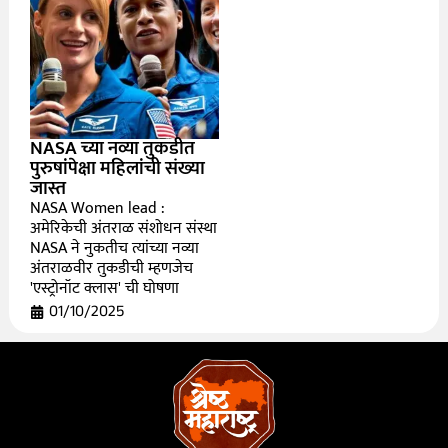
NASA च्या नव्या तुकडीत
पुरुषांपेक्षा महिलांची संख्या
जास्त
NASA Women lead :
अमेरिकेची अंतराळ संशोधन संस्था
NASA ने नुकतीच त्यांच्या नव्या
अंतराळवीर तुकडीची म्हणजेच
'एस्ट्रोनॉट क्लास' ची घोषणा
01/10/2025