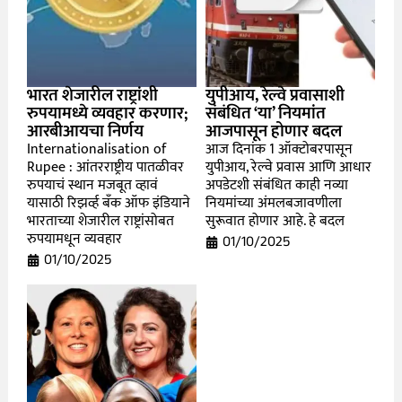
भारत शेजारील राष्ट्रांशी
युपीआय, रेल्वे प्रवासाशी
रुपयामध्ये व्यवहार करणार;
संबंधित ‘या’ नियमांत
आरबीआयचा निर्णय
आजपासून होणार बदल
Internationalisation of
आज दिनांक 1 ऑक्टोबरपासून
Rupee : आंतरराष्ट्रीय पातळीवर
युपीआय, रेल्वे प्रवास आणि आधार
रुपयाचं स्थान मजबूत व्हावं
अपडेटशी संबंधित काही नव्या
यासाठी रिझर्व्ह बँक ऑफ इंडियाने
नियमांच्या अंमलबजावणीला
भारताच्या शेजारील राष्ट्रांसोबत
सुरूवात होणार आहे. हे बदल
रुपयामधून व्यवहार
01/10/2025
01/10/2025