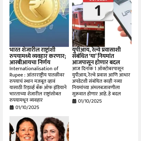
भारत शेजारील राष्ट्रांशी
युपीआय, रेल्वे प्रवासाशी
रुपयामध्ये व्यवहार करणार;
संबंधित ‘या’ नियमांत
आरबीआयचा निर्णय
आजपासून होणार बदल
Internationalisation of
आज दिनांक 1 ऑक्टोबरपासून
Rupee : आंतरराष्ट्रीय पातळीवर
युपीआय, रेल्वे प्रवास आणि आधार
रुपयाचं स्थान मजबूत व्हावं
अपडेटशी संबंधित काही नव्या
यासाठी रिझर्व्ह बँक ऑफ इंडियाने
नियमांच्या अंमलबजावणीला
भारताच्या शेजारील राष्ट्रांसोबत
सुरूवात होणार आहे. हे बदल
रुपयामधून व्यवहार
01/10/2025
01/10/2025