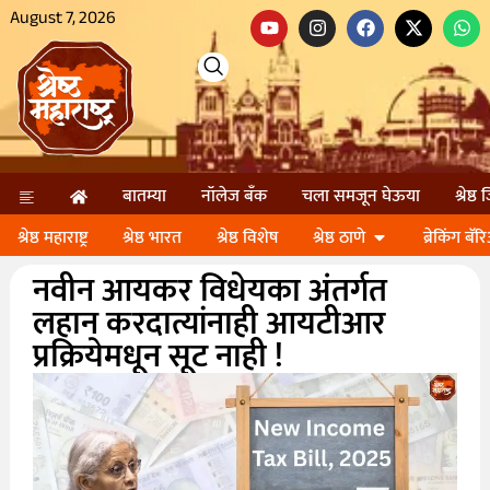
August 7, 2026
बातम्या
नॉलेज बॅंक
चला समजून घेऊया
श्रेष्ठ
श्रेष्ठ महाराष्ट्र
श्रेष्ठ भारत
श्रेष्ठ विशेष
श्रेष्ठ ठाणे
ब्रेकिंग बॅर
नवीन आयकर विधेयका अंतर्गत
लहान करदात्यांनाही आयटीआर
प्रक्रियेमधून सूट नाही !