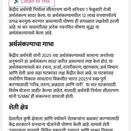
🔊 Listen to this
केंद्रीय अर्थमंत्री निर्माला सीतारमण यांनी शनिवार 1 फेब्रुवारी रोजी
अर्थसंकल्प सादर केला. या अर्थसंकल्पामधील 12 लाख रुपयापर्यंतचे
उत्पन्न करमुक्त करणार असल्याची घोषणा ही सगळ्यात लक्षवेधी ठरली
आहे. या कर सवलतीसह अनेक नवनविन घोषणा सुद्धा या
अर्थसंकल्पामध्ये केला आहे.
अर्थसंकल्पाचा गाभा
केंद्रीय अर्थमंत्री यांनी 2025 च्या अर्थसंकल्पामध्ये सामान्य जनतेच्या
अनुषगांने हा अर्थसंकल्प सादर करीत असल्याचं स्पष्ट केलं होतं. या
अर्थसंकल्पामध्ये कर रचना, ऊर्जा, नागरीकरण, खाणकाम, अर्थ विभाग
आणि शेती अशा सहा घटकांवर लक्ष केंद्रीत केलं आहे. या घटकांसह
सर्वांगीण विकास साधताना विकसीत भारत 2025चं स्वप्न पूर्ण
करण्यासाठी ‘गरीब, तरुण, अन्नदाता आणि नारी’ या चार घटकांसाठी
विशेष योजना जाहीर केल्या आहेत. यासाठी अर्थमंत्री निर्मला सीतारमण
यांनी ‘GYAN’ ही संकल्पना वापरली होती.
शेती क्षेत्र
देशातील कृषी क्षेत्राला आणि पर्यायाने शेतकऱ्यांना बळकट करण्यासाठी
केंद्र सरकारने धनधान्य योजनेची घोषणा केली आहे.
यामध्ये शेती
उत्पादकता वाढवणे, विविध प्रकारची उत्पादनं आणि शाश्वत विकास