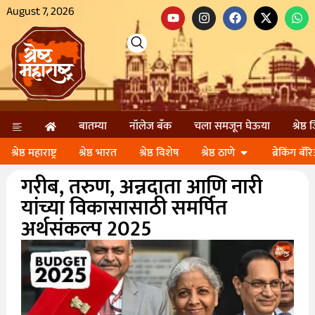
August 7, 2026
बातम्या
नॉलेज बॅंक
चला समजून घेऊया
श्रेष्ठ
श्रेष्ठ महाराष्ट्र
श्रेष्ठ भारत
श्रेष्ठ विशेष
श्रेष्ठ ठाणे
ब्रेकिंग बॅर
गरीब, तरुण, अन्नदाता आणि नारी
यांच्या विकासासाठी समर्पित
अर्थसंकल्प 2025