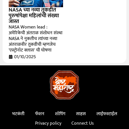
NASA च्या नव्या तुकडीत
पुरुषांपेक्षा महिलांची संख्या
जास्त
NASA Women lead :
अमेरिकेची अंतराळ संशोधन संस्था
NASA ने नुकतीच त्यांच्या नव्या
अंतराळवीर तुकडीची म्हणजेच
'एस्ट्रोनॉट क्लास' ची घोषणा
01/10/2025
भटकंती
फॅशन
शॉपिंग
साहस
लाईफस्टाईल
Privacy policy
Connect Us