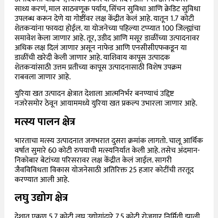
साध्य करणं, माल साठवणूक पर्याय, सिंचन सुविधा आणि क्रेडिट सुविधा
उपलब्ध करून देणे या गोष्टींवर लक्ष केंद्रीत केलं आहे. यातून 1.7 कोटी
शेतकऱ्यांना फायदा होईल. या योजनेच्या पहिल्या टप्प्यात 100 जिल्ह्यांचा
समावेश केला जाणार आहे. तूर, उडीद आणि मसूर डाळींच्या उत्पादनावर
अधिक लक्ष दिलं जाणार असून नाफेड आणि एनसीसीएफकडून या
डाळींची खरेदी केली जाणार आहे. याशिवाय
कापूस उत्पादक
शेतकऱ्यांसाठी उत्तम प्रतीच्या कापूस उत्पादनासाठी विशेष उपक्रम
राबवला जाणार आहे.
युरिया खत उत्पादन क्षेत्रात देशाला आत्मनिर्भर बनण्याचं उद्दिष्ट
नजरेसमोर ठेवून आयाममध्ये युरिया खत प्रकल्प उभारला जाणार आहे.
मत्स्य पालन क्षेत्र
भारताचा मत्स्य उत्पादनात जगभरात दुसरा क्रमांक लागतो. चालू आर्थिक
वर्षात सुमारे 60 कोटी रुपयाची
मत्स्यनिर्यात केली आहे.
तसेच अंदमान-
निकोबार बेटांच्या परिसरावर लक्ष केंद्रीत केलं जाईल. सागरी
जैवविविधता विकास योजनेसाठी अतिरिक्त 25 हजार कोटींची तरतूद
करण्यात आली आहे.
लघु उद्योग क्षेत्र
देशात एकूण 5.7 कोटी लघु उद्योगांद्वारे 7.5 कोटी रोजगार निर्मिती झाली