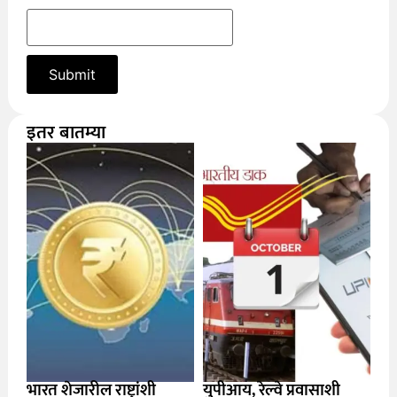
इतर बातम्या
भारत शेजारील राष्ट्रांशी
युपीआय, रेल्वे प्रवासाशी