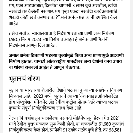
मग, एका आठवड्यात, दिल्लीत आणखी 3 लाख कुत्रे असतील, त्यांची
नसबंदी तर केलेली नसणार. मग पुन्हा एकदा नसबंदी कार्यक्रमासाठी
शेकडो कोटी खर्च करणार का?” असे अनेक प्रश्न त्यांनी उपस्थित केले
आहेत.
तसेच सर्वोच्च न्यायालयाचा हे निर्देश भारताच्या प्राणी जन्म नियंत्रण
(ABC) नियम 2023 च्या विरोधात आहेत हे अनेक प्राणीमित्रांनी
निदर्शनास आणून दिले आहेत.
जगात अनेक ठिकाणी भटक्या कुत्र्यांमुळे किंवा अन्य प्राण्यामुळे अडचणी
निर्माण होतात. यामध्ये आंतरराष्ट्रीय पातळीवर अन्य देशांनी काय उपाय
वा धोरणं राबवली आहेत ते जाणून घेऊयात.
भूतानचं धोरण
भूतान या भारताच्या शेजारील देशाने भटक्या कुत्र्यांच्या संख्येवर नियंत्रण
मिळवलं आहे. 2023 मध्ये भूतानने त्यांच्या ‘नॅशनवाइड अ‍ॅक्सिलरेटेड
डॉग पॉप्युलेशन मॅनेजमेंट अँड रेबीज कंट्रोल प्रोग्राम’ द्वारे त्यांच्या भटक्या
कुत्र्यांचे संपूर्ण निर्जंतुकीकरण साध्य केलं आहे.
गेल्या 14 वर्षांपासून चाललेल्या नसबंदी मोहिमेपासून प्रेरणा घेत 2021
मध्ये रेबीज मुक्त चळवळ सुरू केली होती. या चळवळीत 61,680 कुत्र्यांचं
निर्जंतुकीकरण केलं होतं. त्यापैकी 91 टक्के भटके कुत्रे होते. तर 58,581