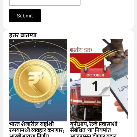
इतर बातम्या
भारत शेजारील राष्ट्रांशी
युपीआय, रेल्वे प्रवासाशी
रुपयामध्ये व्यवहार करणार;
संबंधित ‘या’ नियमांत
आरबीआयचा निर्णय
आजपासून होणार बदल