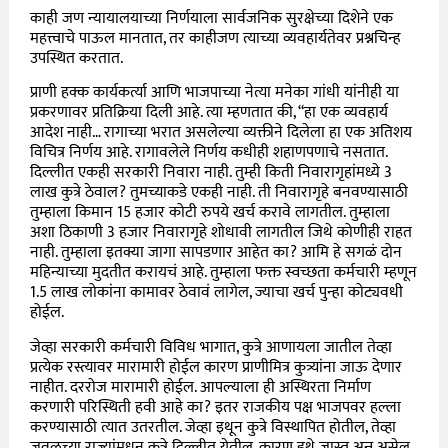
काही जण न्यायालयाच्या निर्णयाला सार्वजनिक सुरक्षेच्या दिशेने एक
महत्त्वाचे पाऊल मानतात, तर काहीजण त्याच्या व्यवहार्यतेवर प्रश्नचिन्ह
उपस्थित करतात.
प्राणी हक्क कार्यकर्त्या आणि भाजपाच्या नेत्या मनेका गांधी यांनीही या
प्रकरणावर प्रतिक्रिया दिली आहे. त्या म्हणतात की, “हा एक व्यवहार्य
आदेश नाही… रागाच्या भरात असलेल्या व्यक्तीने दिलेला हा एक अतिशय
विचित्र निर्णय आहे. रागावलेले निर्णय कधीही शहाणपणाचे नसतात.
दिल्लीत एकही सरकारी निवारा नाही. तुम्ही किती निवारागृहांमध्ये 3
लाख कुत्रे ठेवाल? तुमच्याकडे एकही नाही. ती निवारागृहे बनवण्यासाठी
तुम्हाला किमान 15 हजार कोटी रुपये खर्च करावे लागतील. तुम्हाला
अशा ठिकाणी 3 हजार निवारागृहे शोधावी लागतील जिथे कोणीही राहत
नाही. तुम्हाला इतक्या जागा सापडणार आहेत का? आमि हे सगळं दोन
महिन्याच्या मुदतीत करायचं आहे. तुम्हाला फक्त स्वच्छता कर्मचारी म्हणून
1.5 लाख लोकांना कामावर ठेवावं लागेल, ज्याचा खर्च पुन्हा कोट्यवधी
होईल.
जेव्हा सरकारी कर्मचारी विविध भागात, कुत्रे आणायला जातील तेव्हा
प्रत्येक रस्त्यावर मारामारी होईल कारण प्राणीमित्र कुत्र्यांना जाऊ देणार
नाहीत. दररोज मारामारी होईल. आपल्याला ही अस्थिरता निर्माण
करणारी परिस्थिती हवी आहे का? इतर राजकीय पक्ष भाजपवर हल्ला
करण्यासाठी त्यात उतरतील. जेव्हा इथून कुत्रे विस्थापित होतील, तेव्हा
जवळच्या राज्यांमधून कुत्रे दिल्लीत येतील, कारण इथे जास्त अन्न असेल.