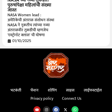
NASA च्या नव्या तुकडीत
पुरुषांपेक्षा महिलांची संख्या
जास्त
NASA Women lead :
अमेरिकेची अंतराळ संशोधन संस्था
NASA ने नुकतीच त्यांच्या नव्या
अंतराळवीर तुकडीची म्हणजेच
'एस्ट्रोनॉट क्लास' ची घोषणा
01/10/2025
भटकंती
फॅशन
शॉपिंग
साहस
लाईफस्टाईल
Privacy policy
Connect Us