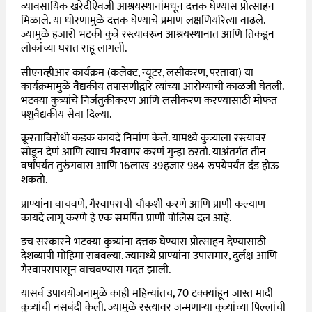
व्यावसायिक खरेदीऐवजी आश्रयस्थानांमधून दत्तक घेण्यास प्रोत्साहन
मिळाले. या धोरणामुळे दत्तक घेण्याचे प्रमाण लक्षणियरित्या वाढले.
ज्यामुळे हजारो भटकी कुत्रे रस्त्यावरून आश्रयस्थानात आणि तिकडून
लोकांच्या घरात राहू लागली.
सीएनव्हीआर कार्यक्रम (कलेक्ट, न्यूटर, लसीकरण, परतावा) या
कार्यक्रमामुळे वैद्यकीय तपासणीद्वारे त्यांच्या आरोग्याची काळजी घेतली.
भटक्या कुत्र्यांचे निर्जंतुकीकरण आणि लसीकरण करण्यासाठी मोफत
पशुवैद्यकीय सेवा दिल्या.
क्रूरताविरोधी कडक कायदे निर्माण केले. यामध्ये कुत्र्याला रस्त्यावर
सोडून देणं आणि त्यााच गैरवापर करणं गुन्हा ठरतो. याअंतर्गत तीन
वर्षांपर्यंत तुरुंगवास आणि 16लाख 39हजार 984 रुपयेपर्यंत दंड होऊ
शकतो.
प्राण्यांना वाचवणे, गैरवापराची चौकशी करणे आणि प्राणी कल्याण
कायदे लागू करणे हे एक समर्पित प्राणी पोलिस दल आहे.
डच सरकारने भटक्या कुत्र्यांना दत्तक घेण्यास प्रोत्साहन देण्यासाठी
देशव्यापी मोहिमा राबवल्या. ज्यामध्ये प्राण्यांना उपासमार, दुर्लक्ष आणि
गैरवापरापासून वाचवण्यास मदत झाली.
यासर्व उपाययोजनामुळे काही महिन्यांतच, 70 टक्क्यांहून जास्त मादी
कुत्र्यांची नसबंदी केली. ज्यामुळे रस्त्यावर जन्मणाऱ्या कुत्र्यांच्या पिल्लांची