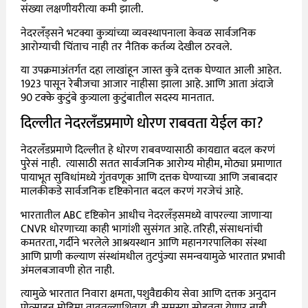
संख्या लक्षणीयरीत्या कमी झाली.
नेदरलँड्सने भटक्या कुत्र्यांच्या व्यवस्थापनाला केवळ सार्वजनिक
आरोग्याची चिंताच नाही तर नैतिक कर्तव्य देखील ठरवले.
या उपक्रमाअंतर्गत दहा लाखांहून जास्त कुत्रे दत्तक घेण्यात आली आहेत.
1923 पासून रेबीजचा आजार नाहीसा झाला आहे. आणि आता अंदाजे
90 टक्के कुटुंबे कुत्र्याला कुटुंबातील सदस्य मानतात.
दिल्लीत नेदरलँडप्रमाणे धोरण राबवता येईल का?
नेदरलँडप्रमाणे दिल्लीत हे धोरण राबवण्यासाठी कायद्यात बदल करणं
पुरेसं नाही. त्यासाठी सतत सार्वजनिक आरोग्य मोहीम, मोठ्या प्रमाणात
पायाभूत सुविधांमध्ये गुंतवणूक आणि दत्तक घेण्याच्या आणि जबाबदार
मालकीकडे सार्वजनिक दृष्टिकोनात बदल करणं गरजेचं आहे.
भारतातील ABC दृष्टिकोन आधीच नेदरलँड्समध्ये वापरल्या जाणाऱ्या
CNVR धोरणाच्या काही भागांशी सुसंगत आहे. तरिही, संसाधनांची
कमतरता, गर्दीने भरलेले आश्रयस्थान आणि महानगरपालिका संस्था
आणि प्राणी कल्याण संस्थांमधील तुटपुंज्या समन्वयामुळे भारतात प्रभावी
अंमलबजावणी होत नाही.
त्यामुळे भारतात निवारा क्षमता, पशुवैद्यकीय सेवा आणि दत्तक अनुदान
प्रोत्साहन मोहिमा वाढवल्याशिवाय, ही समस्या सोडवता येणार नाही.