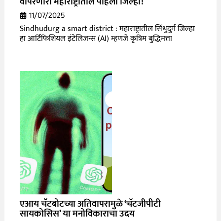
वापरणारा महाराष्ट्रातील पहिला जिल्हा!
11/07/2025
Sindhudurg a smart district : महाराष्ट्रातील सिंधुदुर्ग जिल्हा
हा आर्टिफिशियल इंटेलिजन्स (AI) म्हणजे कृत्रिम बुद्धिमत्ता
एआय चॅटबोटच्या अतिवापरामुळे ‘चॅटजीपीटी
सायकोसिस’ या मनोविकाराचा उदय