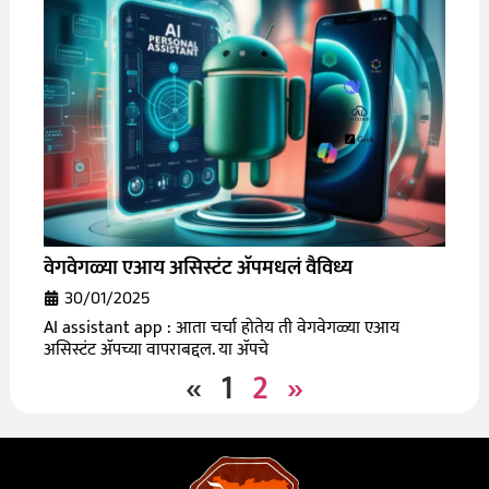
वेगवेगळ्या एआय असिस्टंट ॲपमधलं वैविध्य
30/01/2025
AI assistant app : आता चर्चा होतेय ती वेगवेगळ्या एआय
असिस्टंट ॲपच्या वापराबद्दल. या ॲपचे
«
1
2
»