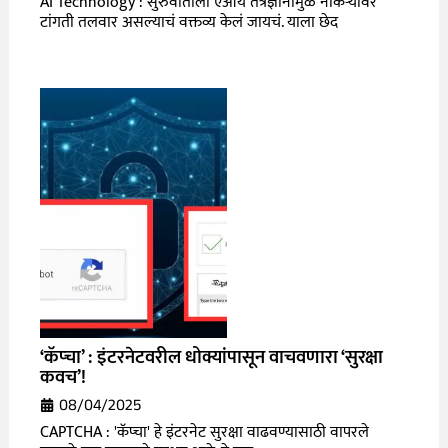
AI Technology : सुरुवातीला एआय तंत्रज्ञानामुळे नोकऱ्यांवर
टांगती तलवार असल्याचं वक्तव्य केलं जायचं. याला छेद
‘कॅप्चा’ : इंटरनेटवरील धोक्यांपासून वाचवणारा ‘सुरक्षा
कवच’!
08/04/2025
CAPTCHA : 'कॅप्चा' हे इंटरनेट सुरक्षा वाढवण्यासाठी वापरले