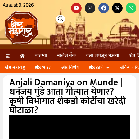
August 9, 2026
बातम्या
नॉलेज बॅंक
चला समजून घेऊया
श्रेष्ठ
श्रेष्ठ महाराष्ट्र
श्रेष्ठ भारत
श्रेष्ठ विशेष
श्रेष्ठ ठाणे
ब्रेकिंग बॅर
Anjali Damaniya on Munde |
धनंजय मुंडे आता गोत्यात येणार?
कृषी विभागात शेकडो कोटींचा खरेदी
घोटाळा?