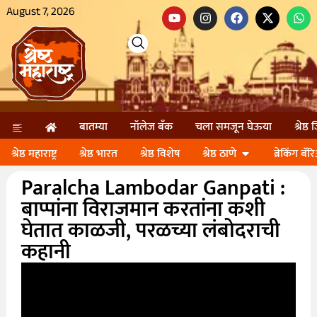
August 7, 2026
बातम्या
नॉलेज बॅंक
चला समजून घेऊया
श्रेष्ठ
श्रेष्ठ महाराष्ट्र
श्रेष्ठ भारत
श्रेष्ठ विशेष
श्रेष्ठ ठाणे
ब्रेकिंग बॅर
Paralcha Lambodar Ganpati :
बाप्पांना विराजमान करतांना कशी
घेतात काळजी, परळच्या लंबोदराची
कहानी